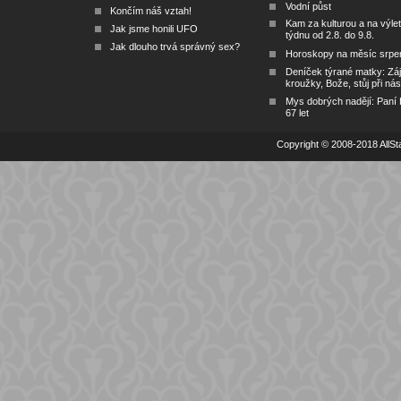
Vodní půst
Končím náš vztah!
Kam za kulturou a na výlet
Jak jsme honili UFO
týdnu od 2.8. do 9.8.
Jak dlouho trvá správný sex?
Horoskopy na měsíc srpe
Deníček týrané matky: Zá
kroužky, Bože, stůj při nás
Mys dobrých nadějí: Paní
67 let
Copyright © 2008-2018 AllSta