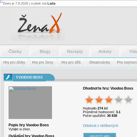
Dnes je 7.8.2026 | svátek má
Lada
Flash.nazev
-
Flash.nazev
Články
Blogy
Recepty
Ankety
Vid
Hry pro dívky
Hry pro ženy
Hry pro děti
Omalovánky
Pro nejmen
VOODOO BOSS
Ohodnoťte hru:
Voodoo Boss
Hodnotilo
274
lidí
Průměrné hodnocení:
3.1
Počet spuštění:
36 838
Popis hry Voodoo Boss
Odebrat z oblíbených
Vybijte si zlost.
Ovládání hry Voodoo Boss