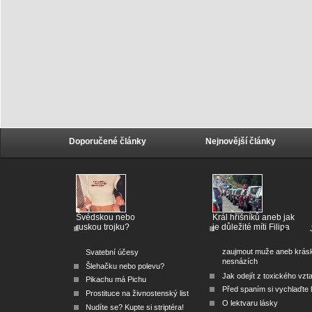
Doporučené články
Nejnovější články
Švédskou nebo
Král hříšníků aneb jak
ruskou trojku?
je důležité míti Filipa
zaujmout muže aneb krás
Svatební účesy
nesnázích
Šlehačku nebo polevu?
Jak odejít z toxického vzt
Pikachu má Pichu
Před spaním si vychlaďte l
Prostituce na živnostenský list
O lektvaru lásky
Nudíte se? Kupte si striptéra!