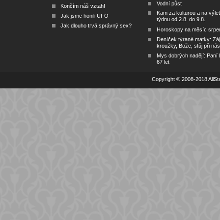
Vodní půst
Končím náš vztah!
Kam za kulturou a na výlet
Jak jsme honili UFO
týdnu od 2.8. do 9.8.
Jak dlouho trvá správný sex?
Horoskopy na měsíc srpe
Deníček týrané matky: Zá
kroužky, Bože, stůj při nás
Mys dobrých nadějí: Paní
67 let
Copyright © 2008-2018 AllSta