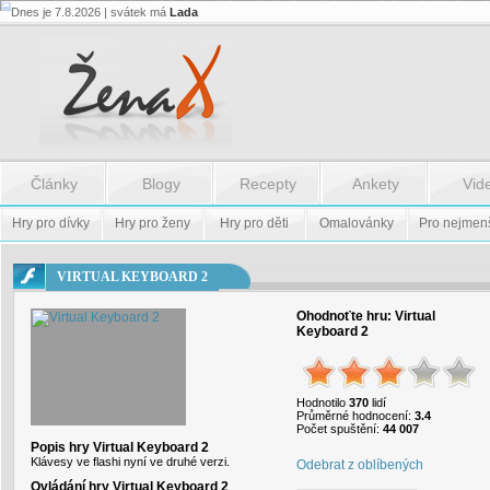
Dnes je 7.8.2026 | svátek má
Lada
Flash.nazev
-
Flash.nazev
Články
Blogy
Recepty
Ankety
Vid
Hry pro dívky
Hry pro ženy
Hry pro děti
Omalovánky
Pro nejmen
VIRTUAL KEYBOARD 2
Ohodnoťte hru:
Virtual
Keyboard 2
Hodnotilo
370
lidí
Průměrné hodnocení:
3.4
Počet spuštění:
44 007
Popis hry Virtual Keyboard 2
Klávesy ve flashi nyní ve druhé verzi.
Odebrat z oblíbených
Ovládání hry Virtual Keyboard 2