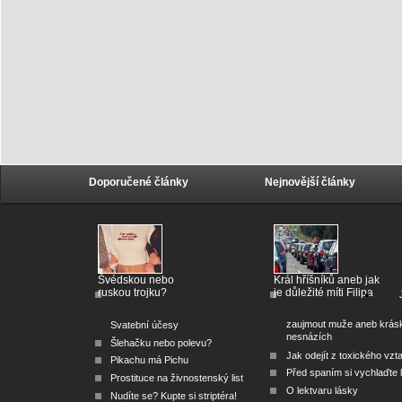
Doporučené články
Nejnovější články
Švédskou nebo
Král hříšníků aneb jak
ruskou trojku?
je důležité míti Filipa
zaujmout muže aneb krás
Svatební účesy
nesnázích
Šlehačku nebo polevu?
Jak odejít z toxického vzt
Pikachu má Pichu
Před spaním si vychlaďte l
Prostituce na živnostenský list
O lektvaru lásky
Nudíte se? Kupte si striptéra!