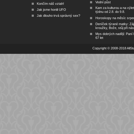
Vodní půst
Končím náš vztah!
Kam za kulturou a na výlet
Jak jsme honili UFO
týdnu od 2.8. do 9.8.
Jak dlouho trvá správný sex?
Horoskopy na měsíc srpe
Deníček týrané matky: Zá
kroužky, Bože, stůj při nás
Mys dobrých nadějí: Paní
67 let
Copyright © 2008-2018 AllSta