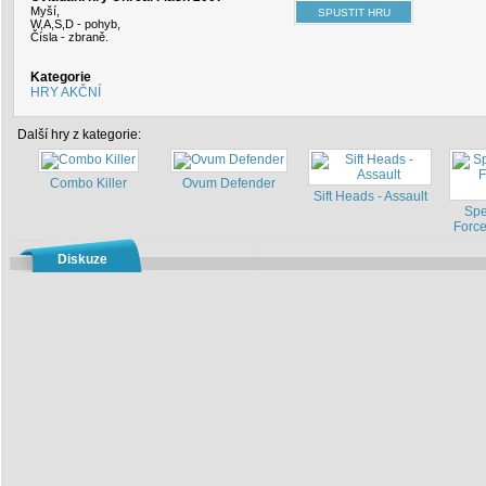
Myší,
W,A,S,D - pohyb,
Čísla - zbraně.
Kategorie
HRY AKČNÍ
Další hry z kategorie:
Combo Killer
Ovum Defender
Sift Heads - Assault
Spe
Force
Diskuze