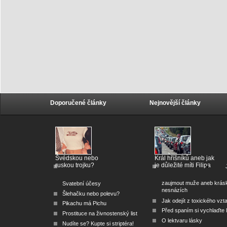
Doporučené články
Nejnovější články
Švédskou nebo
Král hříšníků aneb jak
ruskou trojku?
je důležité míti Filipa
zaujmout muže aneb krás
Svatební účesy
nesnázích
Šlehačku nebo polevu?
Jak odejít z toxického vzt
Pikachu má Pichu
Před spaním si vychlaďte l
Prostituce na živnostenský list
O lektvaru lásky
Nudíte se? Kupte si striptéra!