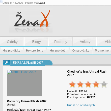
Dnes je 7.8.2026 | svátek má
Lada
Flash.nazev
-
Flash.nazev
Články
Blogy
Recepty
Ankety
Vid
Hry pro dívky
Hry pro ženy
Hry pro děti
Omalovánky
Pro nejmen
UNREAL FLASH 2007
Ohodnoťte hru:
Unreal Flash
2007
Hodnotilo
261
lidí
Průměrné hodnocení:
4
Počet spuštění:
40 952
Popis hry Unreal Flash 2007
Unreal.
Přidat do oblíbených
Ovládání hry Unreal Flash 2007