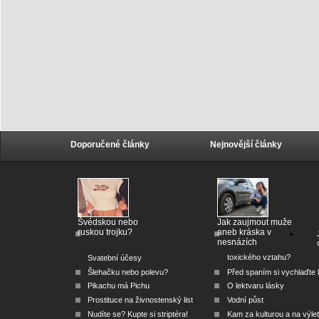
Doporučené články
Nejnovější články
Švédskou nebo
Jak zaujmout muže
ruskou trojku?
aneb kráska v
nesnázích
toxického vztahu?
Svatební účesy
Šlehačku nebo polevu?
Před spaním si vychlaďte l
Pikachu má Pichu
O lektvaru lásky
Prostituce na živnostenský list
Vodní půst
Nudíte se? Kupte si striptéra!
Kam za kulturou a na výlet