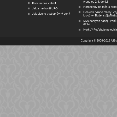
týdnu od 2.8. do 9.8.
Končím náš vztah!
Horoskopy na měsíc srpe
Jak jsme honili UFO
Deníček týrané matky: Zá
Jak dlouho trvá správný sex?
kroužky, Bože, stůj při nás
Mys dobrých nadějí: Paní
67 let
Horko? Potřebujeme ochlad
Copyright © 2008-2018 AllSta