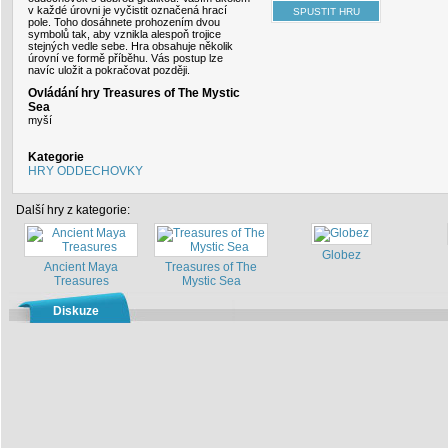
v každé úrovni je vyčistit označená hrací
pole. Toho dosáhnete prohozením dvou
symbolů tak, aby vznikla alespoň trojice
stejných vedle sebe. Hra obsahuje několik
úrovní ve formě příběhu. Vás postup lze
navíc uložit a pokračovat později.
Ovládání hry Treasures of The Mystic
Sea
myší
Kategorie
HRY ODDECHOVKY
Další hry z kategorie:
Globez
Ancient Maya
Treasures of The
Treasures
Mystic Sea
Diskuze