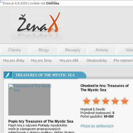
Dnes je 6.8.2026 | svátek má
Oldřiška
Flash.nazev
-
Flash.nazev
Články
Blogy
Recepty
Ankety
Vid
Hry pro dívky
Hry pro ženy
Hry pro děti
Omalovánky
Pro nejmen
TREASURES OF THE MYSTIC SEA
Ohodnoťte hru:
Treasures of
The Mystic Sea
Hodnotil
1
člověk
Průměrné hodnocení:
5
Počet spuštění:
69 650
Popis hry Treasures of The Mystic Sea
Flash hra s názvem Poklady mystického
Přidat do oblíbených
moře je zástupcem propracovaných
oddechovek s dobrou grafikou. Vaším úkolem