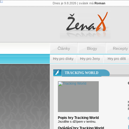
Dnes je 9.8.2026 | svátek má
Roman
Flash.nazev
-
Flash.nazev
Články
Blogy
Recepty
Hry pro dívky
Hry pro ženy
Hry pro děti
TRACKING WORLD
Popis hry Tracking World
Jezděte s džípem v terénu.
Ovládání hry Tracking World