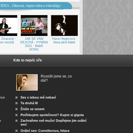
IDEA - Zábavná, vtipná videa a videoklipy
 Ztraceny -
JAK SE VÁM
Hana Hegerová -
se nezlob
DEJCHÁ - HYMNA
Vana plná fialek
2021 - Babiš
SONG
Kde to nejvíc vře
Rozešli jsme se, co
dál?
ánce
Sex s tebou mě nebaví
Ta druhá III
Živím se sexem
Potřebujete společnost? Kupte si gigola
o
Zachraňme své muže! Dopřejme jim orální
sex!
Orální sex: Cunnilinctus, felace