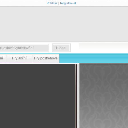
Přihlásit
|
Registrovat
ní
Hry akční
Hry postřehové