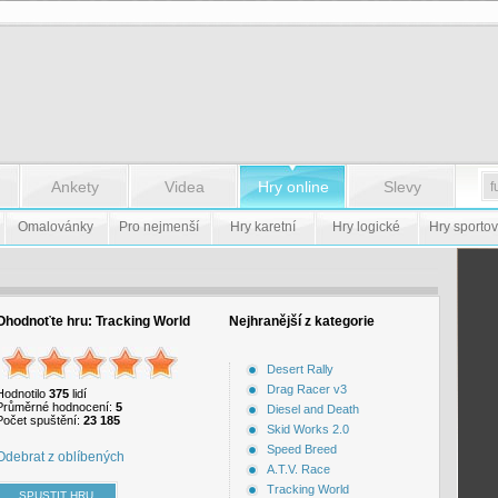
Ankety
Videa
Hry online
Slevy
Omalovánky
Pro nejmenší
Hry karetní
Hry logické
Hry sportov
Ohodnoťte hru:
Tracking World
Nejhranější z kategorie
Desert Rally
Drag Racer v3
Hodnotilo
375
lidí
Průměrné hodnocení:
5
Diesel and Death
Počet spuštění:
23 185
Skid Works 2.0
Speed Breed
Odebrat z oblíbených
A.T.V. Race
Tracking World