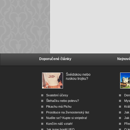
Doporučené články
Nejnově
Švédskou nebo
ruskou trojku?
Svatební účesy
Den
Šlehačku nebo polevu?
Mys
Pikachu má Pichu
Král
Prostituce na živnostenský list
Jak
Nudíte se? Kupte si striptéra!
Jak 
Končím náš vztah!
Před
Jak jsme honili UFO
O le