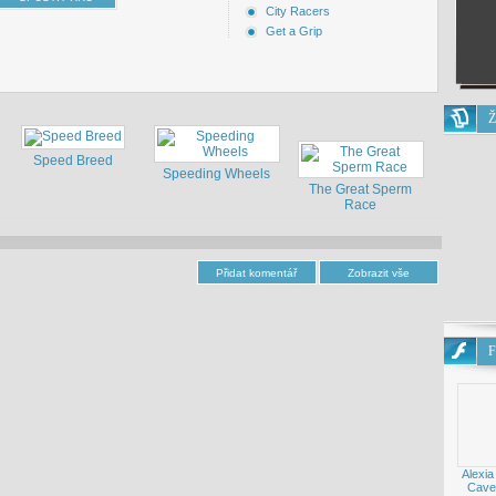
City Racers
Get a Grip
Ž
Speed Breed
Speeding Wheels
The Great Sperm
Race
F
Alexia
Cave