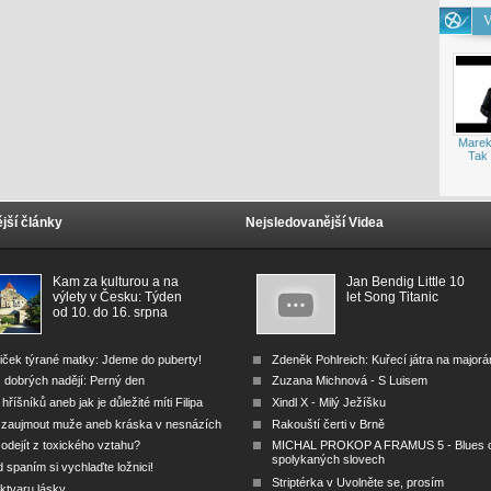
V
Marek
Tak 
jší články
Nejsledovanější Videa
Kam za kulturou a na
Jan Bendig Little 10
výlety v Česku: Týden
let Song Titanic
od 10. do 16. srpna
iček týrané matky: Jdeme do puberty!
Zdeněk Pohlreich: Kuřecí játra na major
 dobrých nadějí: Perný den
Zuzana Michnová - S Luisem
 hříšníků aneb jak je důležité míti Filipa
Xindl X - Milý Ježíšku
 zaujmout muže aneb kráska v nesnázích
Rakouští čerti v Brně
odejít z toxického vztahu?
MICHAL PROKOP A FRAMUS 5 - Blues 
spolykaných slovech
 spaním si vychlaďte ložnici!
Striptérka v Uvolněte se, prosím
ktvaru lásky