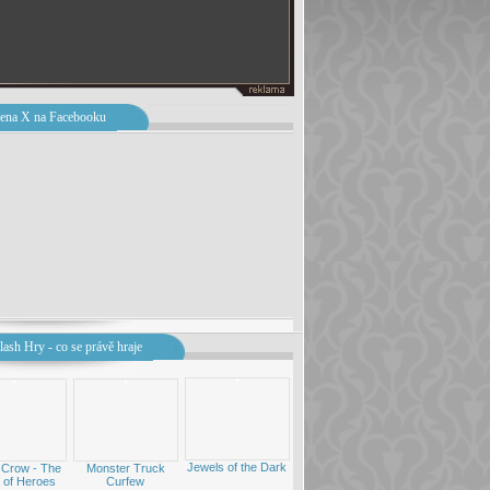
ena X na Facebooku
lash Hry - co se právě hraje
Jewels of the Dark
 Crow - The
Monster Truck
 of Heroes
Curfew