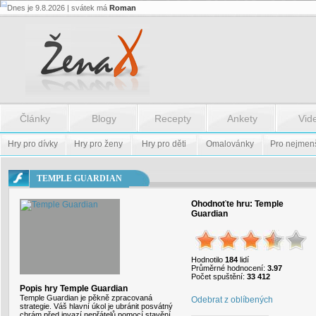
Dnes je 9.8.2026 | svátek má
Roman
Flash.nazev
-
Flash.nazev
Články
Blogy
Recepty
Ankety
Vid
Hry pro dívky
Hry pro ženy
Hry pro děti
Omalovánky
Pro nejmen
TEMPLE GUARDIAN
Ohodnoťte hru:
Temple
Guardian
Hodnotilo
184
lidí
Průměrné hodnocení:
3.97
Počet spuštění:
33 412
Popis hry Temple Guardian
Temple Guardian je pěkně zpracovaná
Odebrat z oblíbených
strategie. Váš hlavní úkol je ubránit posvátný
chrám před invazí nepřátelů pomocí stavění