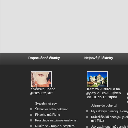
Doporučené články
Nejnovější články
Švédskou nebo
Kam za kulturou a na
ruskou trojku?
výlety v Česku: Týden
od 10. do 16. srpna
Svatební účesy
Jdeme do puberty!
Šlehačku nebo polevu?
Mys dobrých nadějí: Pern
Pikachu má Pichu
Král hříšníků aneb jak je dů
Prostituce na živnostenský list
míti Filipa
Nudíte se? Kupte si striptéra!
Jak zaujmout muže aneb 