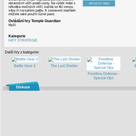
obranných věží podél cesty. Na výběr máte z
několika možných věží, každá se liší cenou,
sílou či rozsahem palby. K zastavení nepřátel
můžete také použít různé pasti.
Ovládání hry Temple Guardian
Myší.
Kategorie
HRY STRATEGIE
Další hry z kategorie:
Battle Gear 3
The Last Shelter
Frontline Defense -
Special Ops
Diskuze