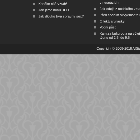
v nesnázích
Končím náš vztah!
Jak odejít z toxického vzt
Jak jsme honili UFO
Před spaním si vychlaďte l
Jak dlouho trvá správný sex?
O lektvaru lásky
Vodní půst
Kam za kulturou a na výlet
týdnu od 2.8. do 9.8.
Copyright © 2008-2018 AllSta