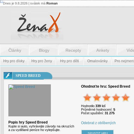
Dnes je 9.8.2026 | svátek má
Roman
Flash.nazev
-
Flash.nazev
Články
Blogy
Recepty
Ankety
Vid
Hry pro dívky
Hry pro ženy
Hry pro děti
Omalovánky
Pro nejmen
SPEED BREED
Ohodnoťte hru:
Speed Breed
Hodnotilo
339
lidí
Průměrné hodnocení:
5
Počet spuštění:
31 275
Popis hry Speed Breed
Odebrat z oblíbených
Kupte si auto, vyhrávejte závody na okruzích
a za vydělané peníze ho vylepšujte.