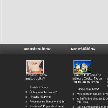
Doporučené články
Nejnovější články
Švédskou nebo
Kam za kulturou a na
ruskou trojku?
výlety v Česku: Týden
od 10. do 16. srpna
Svatební účesy
Jdeme do puberty!
Šlehačku nebo polevu?
Mys dobrých nadějí: Pern
Pikachu má Pichu
Král hříšníků aneb jak je dů
Prostituce na živnostenský list
míti Filipa
Nudíte se? Kupte si striptéra!
Jak zaujmout muže aneb 