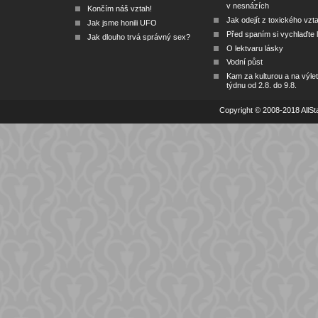
v nesnázích
Končím náš vztah!
Jak odejít z toxického vzt
Jak jsme honili UFO
Před spaním si vychlaďte l
Jak dlouho trvá správný sex?
O lektvaru lásky
Vodní půst
Kam za kulturou a na výlet
týdnu od 2.8. do 9.8.
Copyright © 2008-2018 AllSta