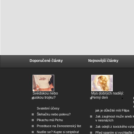
Doporučené články
Nejnovější články
Švédskou nebo
Mys dobrých nadějí:
ruskou trojku?
Perný den
Svatební účesy
jak je důležité míti Filipa
Šlehačku nebo polevu?
Jak zaujmout muže aneb 
Pikachu má Pichu
v nesnázích
Prostituce na živnostenský list
Jak odejít z toxického vzt
Nudíte se? Kupte si striptéra!
Před spaním si vychlaďte l