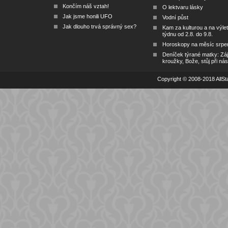
Končím náš vztah!
O lektvaru lásky
Jak jsme honili UFO
Vodní půst
Jak dlouho trvá správný sex?
Kam za kulturou a na výlet
týdnu od 2.8. do 9.8.
Horoskopy na měsíc srpe
Deníček týrané matky: Zá
kroužky, Bože, stůj při nás
Copyright © 2008-2018 AllSta