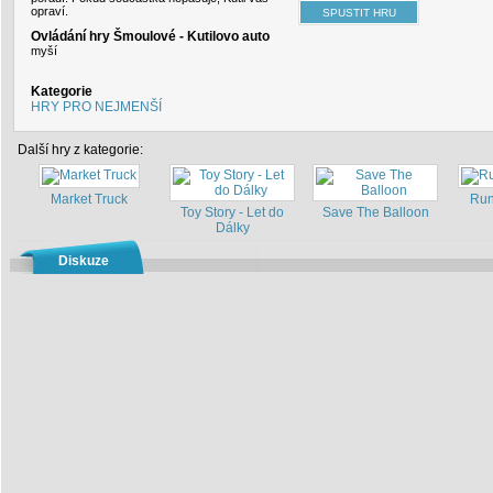
opraví.
Ovládání hry Šmoulové - Kutilovo auto
myší
Kategorie
HRY PRO NEJMENŠÍ
Další hry z kategorie:
Market Truck
Run
Toy Story - Let do
Save The Balloon
Dálky
Diskuze