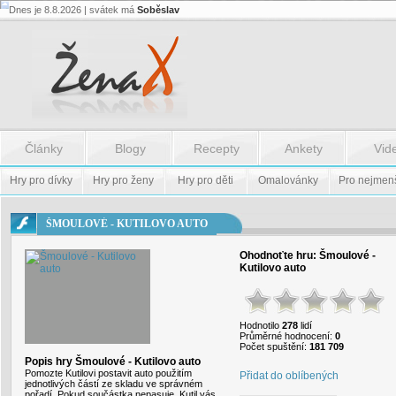
Dnes je 8.8.2026 | svátek má
Soběslav
Flash.nazev
-
Flash.nazev
Články
Blogy
Recepty
Ankety
Vid
Hry pro dívky
Hry pro ženy
Hry pro děti
Omalovánky
Pro nejmen
ŠMOULOVÉ - KUTILOVO AUTO
Ohodnoťte hru:
Šmoulové -
Kutilovo auto
Hodnotilo
278
lidí
Průměrné hodnocení:
0
Počet spuštění:
181 709
Popis hry Šmoulové - Kutilovo auto
Pomozte Kutilovi postavit auto použitím
Přidat do oblíbených
jednotlivých částí ze skladu ve správném
pořadí. Pokud součástka nepasuje, Kutil vás