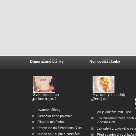
Doporučené články
Nejnovější články
Švédskou nebo
Mys dobrých nadějí:
ruskou trojku?
Perný den
Svatební účesy
jak je důležité míti Filipa
Šlehačku nebo polevu?
Jak zaujmout muže aneb 
Pikachu má Pichu
v nesnázích
Prostituce na živnostenský list
Jak odejít z toxického vzt
Nudíte se? Kupte si striptéra!
Před spaním si vychlaďte l