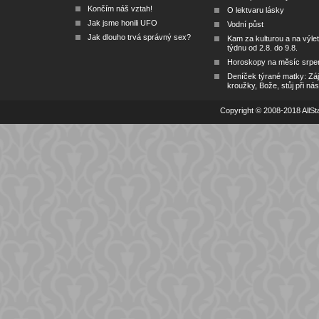
Končím náš vztah!
O lektvaru lásky
Jak jsme honili UFO
Vodní půst
Jak dlouho trvá správný sex?
Kam za kulturou a na výlet
týdnu od 2.8. do 9.8.
Horoskopy na měsíc srpe
Deníček týrané matky: Zá
kroužky, Bože, stůj při nás
Copyright © 2008-2018 AllSta