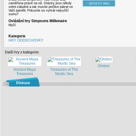
zaměřena právě na ně. Otázky jsou někdy
velmi záludné a tak musíte pečlive pátrat ve
Vaší paměti. Pokusíte se vyhrát nejvyšší
sumu?
Ovládání hry Simpsons Millionaire
Myší.
Kategorie
HRY ODDECHOVKY
Další hry z kategorie:
Globez
Ancient Maya
Treasures of The
Treasures
Mystic Sea
Diskuze