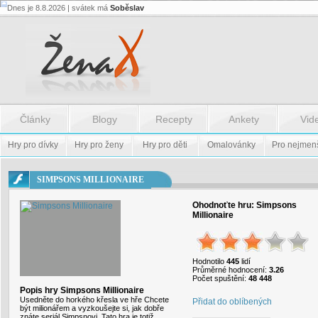
Dnes je 8.8.2026 | svátek má
Soběslav
Flash.nazev
-
Flash.nazev
Články
Blogy
Recepty
Ankety
Vid
Hry pro dívky
Hry pro ženy
Hry pro děti
Omalovánky
Pro nejmen
SIMPSONS MILLIONAIRE
Ohodnoťte hru:
Simpsons
Millionaire
Hodnotilo
445
lidí
Průměrné hodnocení:
3.26
Počet spuštění:
48 448
Popis hry Simpsons Millionaire
Usedněte do horkého křesla ve hře Chcete
Přidat do oblíbených
být milionářem a vyzkoušejte si, jak dobře
znáte seriál Simpsnovi. Tato hra je totiž