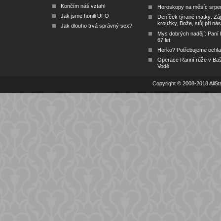
Končím náš vztah!
Horoskopy na měsíc srpe
Jak jsme honili UFO
Deníček týrané matky: Zá
kroužky, Bože, stůj při nás
Jak dlouho trvá správný sex?
Mys dobrých nadějí: Paní
67 let
Horko? Potřebujeme ochlad
Operace Ranní růže v Ba
Vodě
Copyright © 2008-2018 AllSta