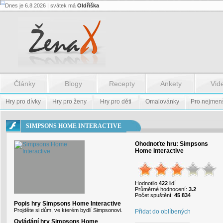
Dnes je 6.8.2026 | svátek má
Oldřiška
Flash.nazev
-
Flash.nazev
Články
Blogy
Recepty
Ankety
Vid
Hry pro dívky
Hry pro ženy
Hry pro děti
Omalovánky
Pro nejmen
SIMPSONS HOME INTERACTIVE
Ohodnoťte hru:
Simpsons
Home Interactive
Hodnotilo
422
lidí
Průměrné hodnocení:
3.2
Počet spuštění:
45 834
Popis hry Simpsons Home Interactive
Projděte si dům, ve kterém bydlí Simpsonovi.
Přidat do oblíbených
Ovládání hry Simpsons Home