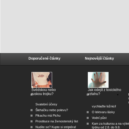
Doporučené články
Nejnovější články
Švédskou nebo
Jak odejít z toxického
ruskou trojku?
vztahu?
Svatební účesy
vychlaďte ložnici!
Šlehačku nebo polevu?
O lektvaru lásky
Pikachu má Pichu
Vodní půst
Prostituce na živnostenský list
Kam za kulturou a na výlet
Nudíte se? Kupte si striptéra!
týdnu od 2.8. do 9.8.