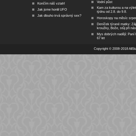
Vodní půst
Končím náš vztah!
Kam za kulturou a na výlet
Jak jsme honili UFO
týdnu od 2.8. do 9.8.
Jak dlouho trvá správný sex?
Horoskopy na měsíc srpe
Deníček týrané matky: Zá
kroužky, Bože, stůj při nás
Mys dobrých nadějí: Paní
67 let
Copyright © 2008-2018 AllSta