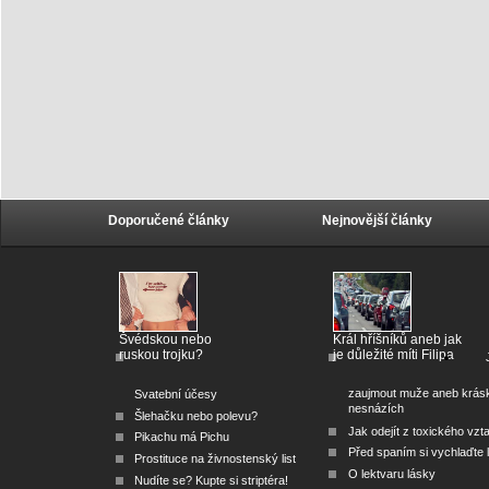
Doporučené články
Nejnovější články
Švédskou nebo
Král hříšníků aneb jak
ruskou trojku?
je důležité míti Filipa
zaujmout muže aneb krás
Svatební účesy
nesnázích
Šlehačku nebo polevu?
Jak odejít z toxického vzt
Pikachu má Pichu
Před spaním si vychlaďte l
Prostituce na živnostenský list
O lektvaru lásky
Nudíte se? Kupte si striptéra!