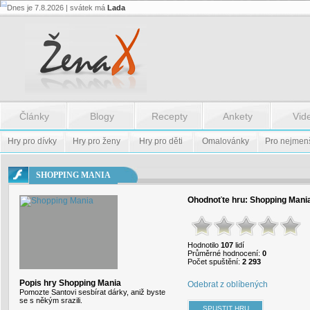
Dnes je 7.8.2026 | svátek má
Lada
Flash.nazev
-
Flash.nazev
Články
Blogy
Recepty
Ankety
Vid
Hry pro dívky
Hry pro ženy
Hry pro děti
Omalovánky
Pro nejmen
SHOPPING MANIA
Ohodnoťte hru:
Shopping Mani
Hodnotilo
107
lidí
Průměrné hodnocení:
0
Počet spuštění:
2 293
Popis hry Shopping Mania
Odebrat z oblíbených
Pomozte Santovi sesbírat dárky, aniž byste
se s někým srazili.