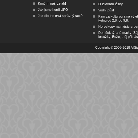
Končím náš vztah!
O lektvaru lásky
Jak jsme honili UFO
Vodní půst
Jak dlouho trvá správný sex?
Kam za kulturou a na výlet
týdnu od 2.8. do 9.8.
Horoskopy na měsíc srpe
Deníček týrané matky: Zá
kroužky, Bože, stůj při nás
Copyright © 2008-2018 AllSta