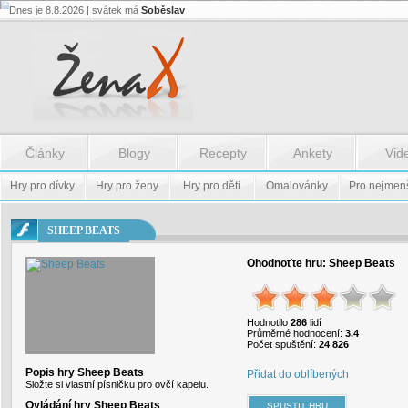
Dnes je 8.8.2026 | svátek má
Soběslav
Flash.nazev
-
Flash.nazev
Články
Blogy
Recepty
Ankety
Vid
Hry pro dívky
Hry pro ženy
Hry pro děti
Omalovánky
Pro nejmen
SHEEP BEATS
Ohodnoťte hru:
Sheep Beats
Hodnotilo
286
lidí
Průměrné hodnocení:
3.4
Počet spuštění:
24 826
Popis hry Sheep Beats
Přidat do oblíbených
Složte si vlastní písničku pro ovčí kapelu.
Ovládání hry Sheep Beats