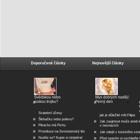
Doporučené články
Nejnovější články
Švédskou nebo
Mys dobrých nadějí:
ruskou trojku?
Perný den
Svatební účesy
jak je důležité míti Filipa
Šlehačku nebo polevu?
Jak zaujmout muže aneb 
Pikachu má Pichu
v nesnázích
Prostituce na živnostenský list
Jak odejít z toxického vzt
Nudíte se? Kupte si striptéra!
Před spaním si vychlaďte l