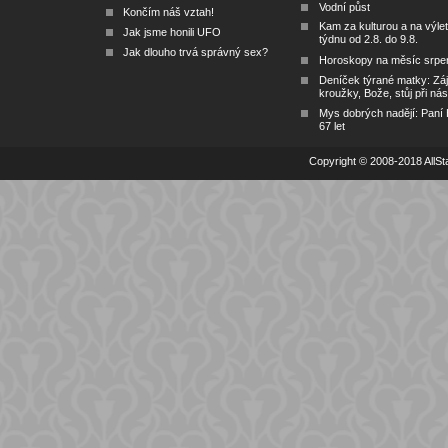
Vodní půst
Končím náš vztah!
Kam za kulturou a na výlet
Jak jsme honili UFO
týdnu od 2.8. do 9.8.
Jak dlouho trvá správný sex?
Horoskopy na měsíc srpe
Deníček týrané matky: Zá
kroužky, Bože, stůj při nás
Mys dobrých nadějí: Paní
67 let
Copyright © 2008-2018 AllSta