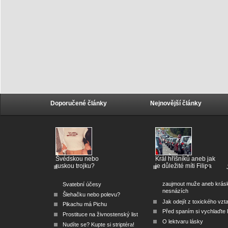
Doporučené články
Nejnovější články
Švédskou nebo
Král hříšníků aneb jak
ruskou trojku?
je důležité míti Filipa
zaujmout muže aneb krás
Svatební účesy
nesnázích
Šlehačku nebo polevu?
Jak odejít z toxického vzt
Pikachu má Pichu
Před spaním si vychlaďte l
Prostituce na živnostenský list
O lektvaru lásky
Nudíte se? Kupte si striptéra!