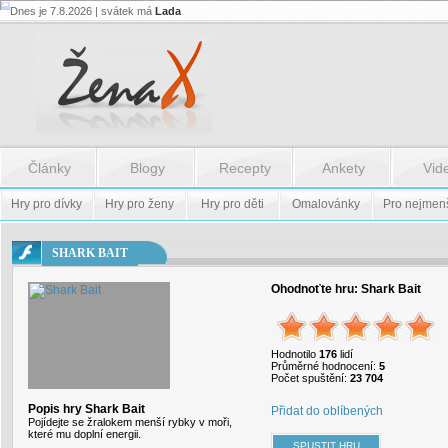
Dnes je 7.8.2026 | svátek má
Lada
Flash.nazev
-
Flash.nazev
Články
Blogy
Recepty
Ankety
Vid
Hry pro dívky
Hry pro ženy
Hry pro děti
Omalovánky
Pro nejmen
SHARK BAIT
Ohodnoťte hru:
Shark Bait
Hodnotilo
176
lidí
Průměrné hodnocení:
5
Počet spuštění:
23 704
Popis hry Shark Bait
Přidat do oblíbených
Pojídejte se žralokem menší rybky v moři,
které mu doplní energii.