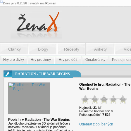
Dnes je 9.8.2026 | svátek má
Roman
Flash.nazev
-
Flash.nazev
Články
Blogy
Recepty
Ankety
Vid
Hry pro dívky
Hry pro ženy
Hry pro děti
Omalovánky
Pro nejmen
RADIATION - THE WAR BEGINS
Ohodnoťte hru:
Radiation - The
War Begins
Hodnotilo
21
lidí
Průměrné hodnocení:
0
Počet spuštění:
7 524
Popis hry Radiation - The War Begins
Jak dlouho přežijete ve 3D akční střílečce s
Odebrat z oblíbených
názvem Radiation? Ovládání je poněkud
těžší, takže i pár prvních příšer může být pro