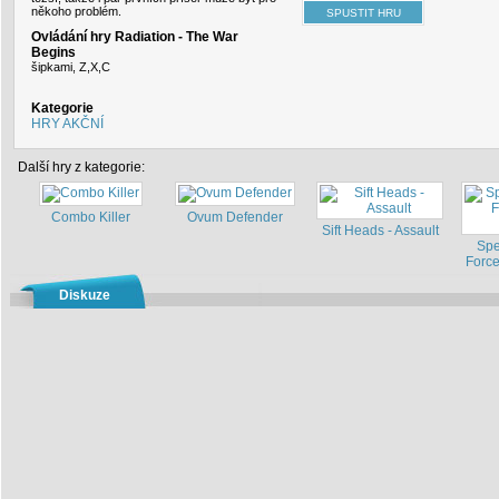
někoho problém.
Ovládání hry Radiation - The War
Begins
šipkami, Z,X,C
Kategorie
HRY AKČNÍ
Další hry z kategorie:
Combo Killer
Ovum Defender
Sift Heads - Assault
Spe
Force
Diskuze