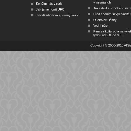
v nesnázích
Končím náš vztah!
Jak odejít z toxického vzt
Jak jsme honili UFO
Před spaním si vychlaďte l
Jak dlouho trvá správný sex?
O lektvaru lásky
Vodní půst
Kam za kulturou a na výlet
týdnu od 2.8. do 9.8.
Copyright © 2008-2018 AllSta