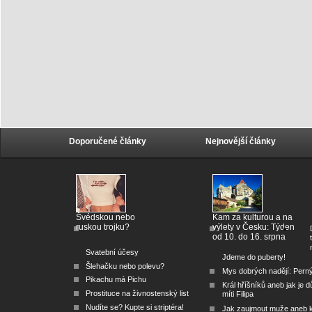
Doporučené články
Nejnovější články
Švédskou nebo
Kam za kulturou a na
ruskou trojku?
výlety v Česku: Týden
od 10. do 16. srpna
Svatební účesy
Jdeme do puberty!
Šlehačku nebo polevu?
Mys dobrých nadějí: Pern
Pikachu má Pichu
Král hříšníků aneb jak je dů
Prostituce na živnostenský list
míti Filipa
Nudíte se? Kupte si striptéra!
Jak zaujmout muže aneb 