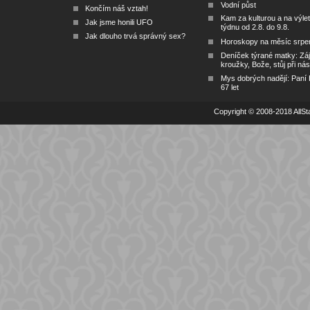
Vodní půst
Končím náš vztah!
Kam za kulturou a na výlet
Jak jsme honili UFO
týdnu od 2.8. do 9.8.
Jak dlouho trvá správný sex?
Horoskopy na měsíc srpe
Deníček týrané matky: Zá
kroužky, Bože, stůj při nás
Mys dobrých nadějí: Paní
67 let
Copyright © 2008-2018 AllSta