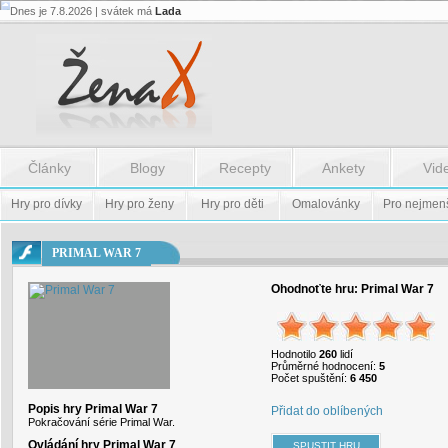
Dnes je 7.8.2026 | svátek má
Lada
Flash.nazev
-
Flash.nazev
Články
Blogy
Recepty
Ankety
Vid
Hry pro dívky
Hry pro ženy
Hry pro děti
Omalovánky
Pro nejmen
PRIMAL WAR 7
Ohodnoťte hru:
Primal War 7
Hodnotilo
260
lidí
Průměrné hodnocení:
5
Počet spuštění:
6 450
Popis hry Primal War 7
Přidat do oblíbených
Pokračování série Primal War.
Ovládání hry Primal War 7