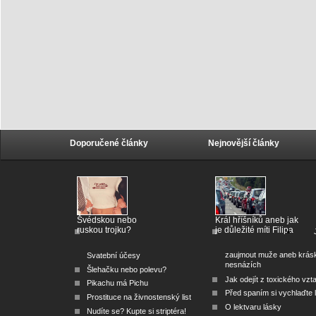
Doporučené články
Nejnovější články
Švédskou nebo
Král hříšníků aneb jak
ruskou trojku?
je důležité míti Filipa
zaujmout muže aneb krás
Svatební účesy
nesnázích
Šlehačku nebo polevu?
Jak odejít z toxického vzt
Pikachu má Pichu
Před spaním si vychlaďte l
Prostituce na živnostenský list
O lektvaru lásky
Nudíte se? Kupte si striptéra!