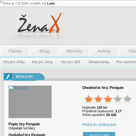
Dnes je 7.8.2026 | svátek má
Lada
Flash.nazev
-
Flash.nazev
Články
Blogy
Recepty
Ankety
Vid
Hry pro dívky
Hry pro ženy
Hry pro děti
Omalovánky
Pro nejmen
PENGUIN
Ohodnoťte hru:
Penguin
Hodnotilo
120
lidí
Průměrné hodnocení:
3.17
Počet spuštění:
20 426
Popis hry Penguin
Přidat do oblíbených
Odpalujte tučňáky.
Ovládání hry Penguin