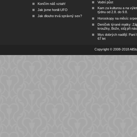
Vodní půst
Končím náš vztah!
Kam za kulturou a na výlet
Jak jsme honili UFO
týdnu od 2.8. do 9.8.
Jak dlouho trvá správný sex?
Horoskopy na měsíc srpe
Deníček týrané matky: Zá
kroužky, Bože, stůj při nás
Mys dobrých nadějí: Paní
67 let
Copyright © 2008-2018 AllSta