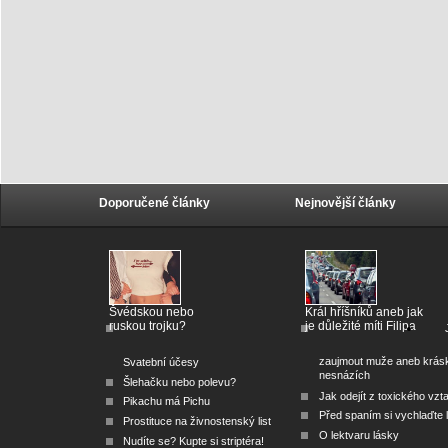
Doporučené články
Nejnovější články
Švédskou nebo
Král hříšníků aneb jak
ruskou trojku?
je důležité míti Filipa
zaujmout muže aneb krás
Svatební účesy
nesnázích
Šlehačku nebo polevu?
Jak odejít z toxického vzt
Pikachu má Pichu
Před spaním si vychlaďte l
Prostituce na živnostenský list
O lektvaru lásky
Nudíte se? Kupte si striptéra!