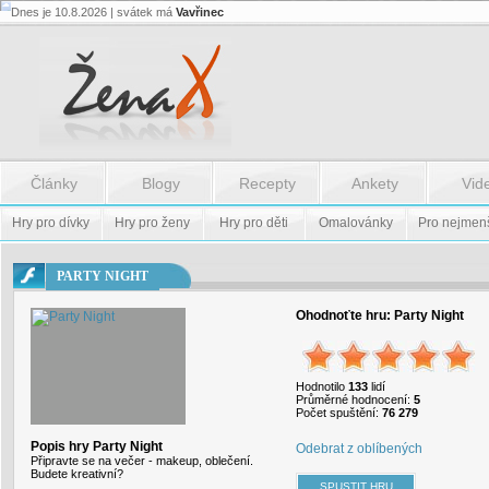
Dnes je 10.8.2026 | svátek má
Vavřinec
Flash.nazev
-
Flash.nazev
Články
Blogy
Recepty
Ankety
Vid
Hry pro dívky
Hry pro ženy
Hry pro děti
Omalovánky
Pro nejmen
PARTY NIGHT
Ohodnoťte hru:
Party Night
Hodnotilo
133
lidí
Průměrné hodnocení:
5
Počet spuštění:
76 279
Popis hry Party Night
Odebrat z oblíbených
Připravte se na večer - makeup, oblečení.
Budete kreativní?