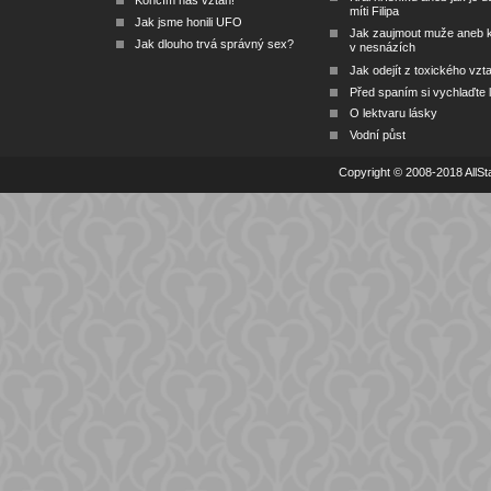
Končím náš vztah!
míti Filipa
Jak jsme honili UFO
Jak zaujmout muže aneb 
Jak dlouho trvá správný sex?
v nesnázích
Jak odejít z toxického vzt
Před spaním si vychlaďte l
O lektvaru lásky
Vodní půst
Copyright © 2008-2018 AllSta