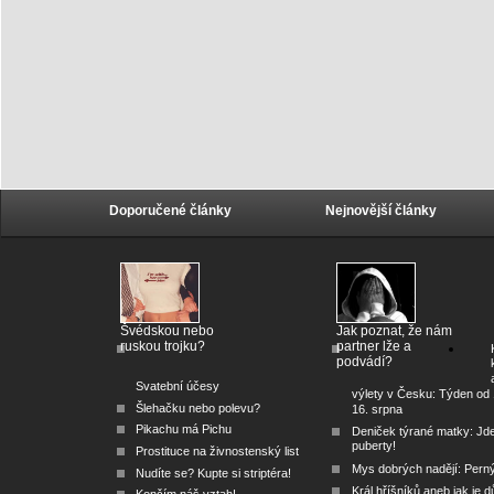
Doporučené články
Nejnovější články
Švédskou nebo
Jak poznat, že nám
ruskou trojku?
partner lže a
podvádí?
Svatební účesy
výlety v Česku: Týden od 
Šlehačku nebo polevu?
16. srpna
Pikachu má Pichu
Deniček týrané matky: Jd
puberty!
Prostituce na živnostenský list
Mys dobrých nadějí: Pern
Nudíte se? Kupte si striptéra!
Král hříšníků aneb jak je dů