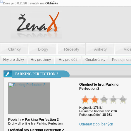
Dnes je 6.8.2026 | svátek má
Oldřiška
Flash.nazev
-
Flash.nazev
Články
Blogy
Recepty
Ankety
Vid
Hry pro dívky
Hry pro ženy
Hry pro děti
Omalovánky
Pro nejmen
PARKING PERFECTION 2
Ohodnoťte hru:
Parking
Perfection 2
Hodnotilo
176
lidí
Průměrné hodnocení:
2.36
Počet spuštění:
18 981
Popis hry Parking Perfection 2
Druhý díl online hry Parking Perfection.
Odebrat z oblíbených
Ovládání hry Parking Perfection 2