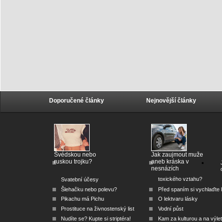
Doporučené články
Nejnovější články
Švédskou nebo
Jak zaujmout muže
ruskou trojku?
aneb kráska v
nesnázích
toxického vztahu?
Svatební účesy
Šlehačku nebo polevu?
Před spaním si vychlaďte l
Pikachu má Pichu
O lektvaru lásky
Prostituce na živnostenský list
Vodní půst
Nudíte se? Kupte si striptéra!
Kam za kulturou a na výlet