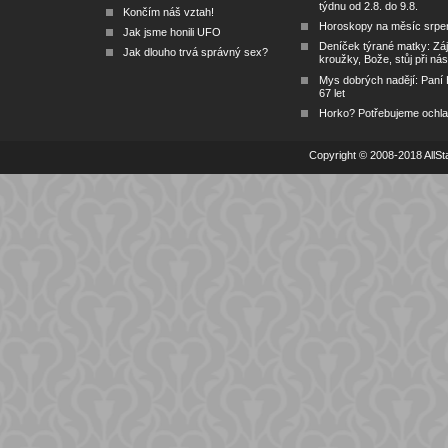
týdnu od 2.8. do 9.8.
Končím náš vztah!
Horoskopy na měsíc srpe
Jak jsme honili UFO
Deníček týrané matky: Zá
Jak dlouho trvá správný sex?
kroužky, Bože, stůj při nás
Mys dobrých nadějí: Paní
67 let
Horko? Potřebujeme ochlad
Copyright © 2008-2018 AllSta