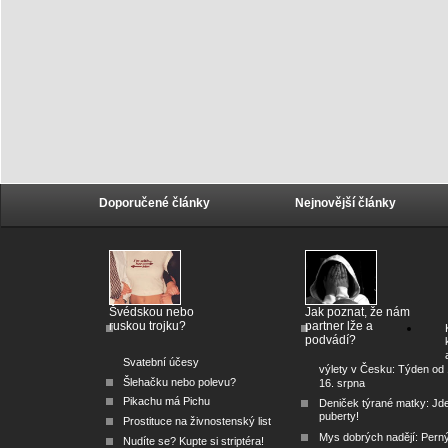
Doporučené články
Nejnovější články
Švédskou nebo
Jak poznat, že nám
ruskou trojku?
partner lže a
podvádí?
Svatební účesy
výlety v Česku: Týden od 
Šlehačku nebo polevu?
16. srpna
Pikachu má Pichu
Deniček týrané matky: Jd
puberty!
Prostituce na živnostenský list
Mys dobrých nadějí: Pern
Nudíte se? Kupte si striptéra!