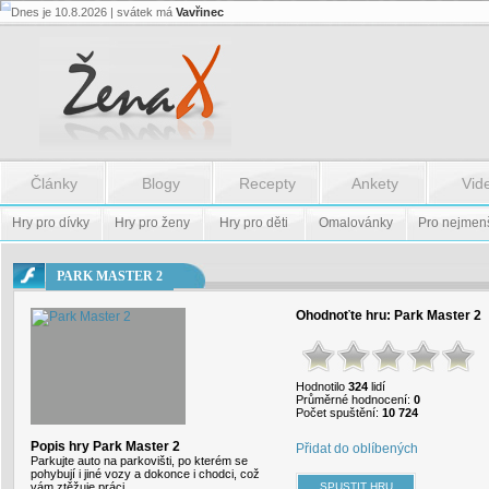
Dnes je 10.8.2026 | svátek má
Vavřinec
Flash.nazev
-
Flash.nazev
Články
Blogy
Recepty
Ankety
Vid
Hry pro dívky
Hry pro ženy
Hry pro děti
Omalovánky
Pro nejmen
PARK MASTER 2
Ohodnoťte hru:
Park Master 2
Hodnotilo
324
lidí
Průměrné hodnocení:
0
Počet spuštění:
10 724
Popis hry Park Master 2
Přidat do oblíbených
Parkujte auto na parkovišti, po kterém se
pohybují i jiné vozy a dokonce i chodci, což
vám ztěžuje práci.