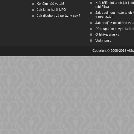
Král hříšníků aneb jak je dů
Končím náš vztah!
míti Filipa
Jak jsme honili UFO
Jak zaujmout muže aneb 
Jak dlouho trvá správný sex?
v nesnázích
Jak odejít z toxického vzt
Před spaním si vychlaďte l
O lektvaru lásky
Vodní půst
Copyright © 2008-2018 AllSta