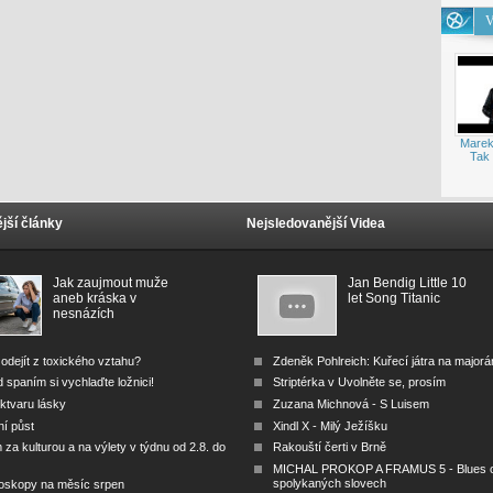
V
Marek
Tak 
jší články
Nejsledovanější Videa
Jak zaujmout muže
Jan Bendig Little 10
aneb kráska v
let Song Titanic
nesnázích
odejít z toxického vztahu?
Zdeněk Pohlreich: Kuřecí játra na major
 spaním si vychlaďte ložnici!
Striptérka v Uvolněte se, prosím
ktvaru lásky
Zuzana Michnová - S Luisem
ní půst
Xindl X - Milý Ježíšku
za kulturou a na výlety v týdnu od 2.8. do
Rakouští čerti v Brně
MICHAL PROKOP A FRAMUS 5 - Blues 
spolykaných slovech
oskopy na měsíc srpen