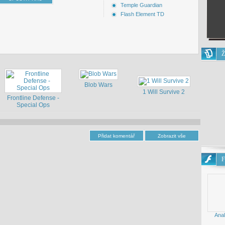
Temple Guardian
Flash Element TD
Ž
Blob Wars
1 Will Survive 2
Frontline Defense -
Special Ops
F
Anal