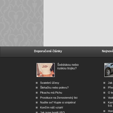
Doporučené články
Nejnově
Švédskou nebo
ruskou trojku?
Svatební účesy
Jak 
Šlehačku nebo polevu?
Před
Pikachu má Pichu
O le
Prostituce na živnostenský list
Vod
Nudíte se? Kupte si striptéra!
Kam 
9.8.
Končím náš vztah!
Hor
Jak jsme honili UFO