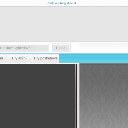
Přihlásit
|
Registrovat
ní
Hry akční
Hry postřehové