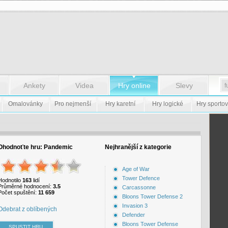
Ankety
Videa
Hry online
Slevy
Omalovánky
Pro nejmenší
Hry karetní
Hry logické
Hry sportov
Ohodnoťte hru:
Pandemic
Nejhranější z kategorie
Age of War
Tower Defence
Hodnotilo
163
lidí
Průměrné hodnocení:
3.5
Carcassonne
Počet spuštění:
11 659
Bloons Tower Defense 2
Invasion 3
Odebrat z oblíbených
Defender
Bloons Tower Defense