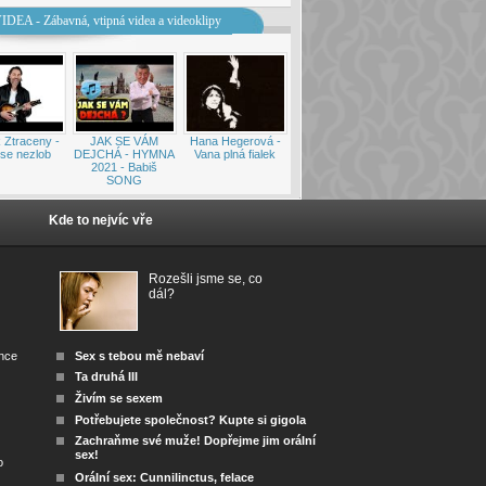
IDEA - Zábavná, vtipná videa a videoklipy
 Ztraceny -
JAK SE VÁM
Hana Hegerová -
se nezlob
DEJCHÁ - HYMNA
Vana plná fialek
2021 - Babiš
SONG
Kde to nejvíc vře
Rozešli jsme se, co
dál?
ánce
Sex s tebou mě nebaví
Ta druhá III
Živím se sexem
Potřebujete společnost? Kupte si gigola
Zachraňme své muže! Dopřejme jim orální
sex!
o
Orální sex: Cunnilinctus, felace