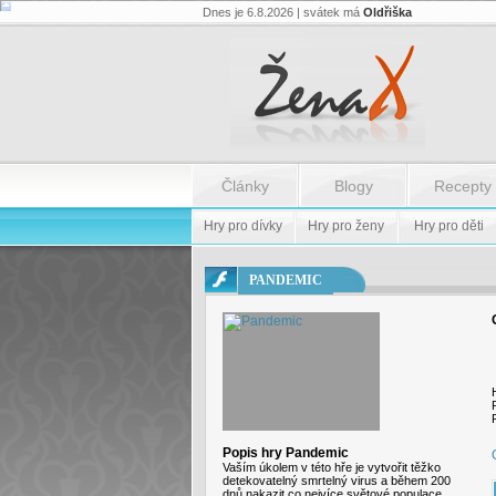
Dnes je 6.8.2026 | svátek má
Oldřiška
Flash.nazev
-
Flash.nazev
Články
Blogy
Recepty
Hry pro dívky
Hry pro ženy
Hry pro děti
PANDEMIC
Popis hry Pandemic
Vaším úkolem v této hře je vytvořit těžko
detekovatelný smrtelný virus a během 200
dnů nakazit co nejvíce světové populace.