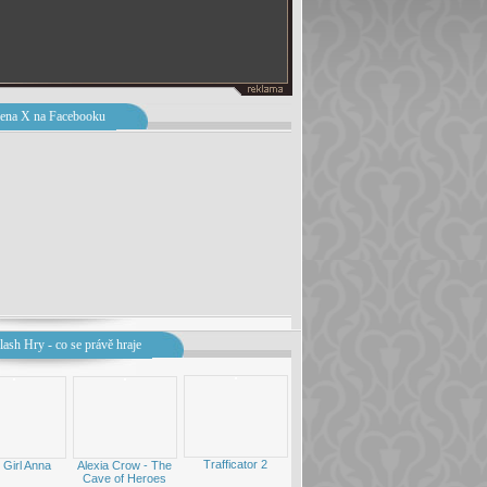
ena X na Facebooku
lash Hry - co se právě hraje
Trafficator 2
 Girl Anna
Alexia Crow - The
Cave of Heroes