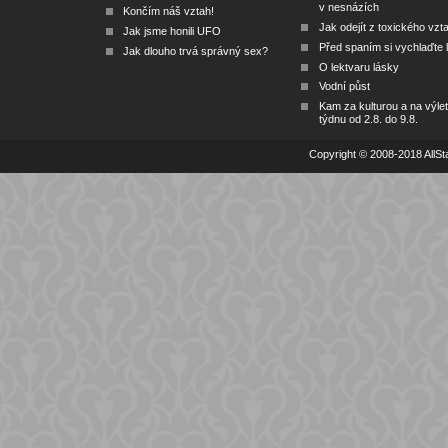
v nesnázích
Končím náš vztah!
Jak odejít z toxického vzt
Jak jsme honili UFO
Před spaním si vychlaďte l
Jak dlouho trvá správný sex?
O lektvaru lásky
Vodní půst
Kam za kulturou a na výlet
týdnu od 2.8. do 9.8.
Copyright © 2008-2018 AllSta