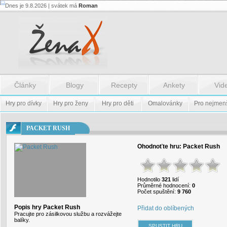
Dnes je 9.8.2026 | svátek má
Roman
Flash.nazev
-
Flash.nazev
Články
Blogy
Recepty
Ankety
Vid
Hry pro dívky
Hry pro ženy
Hry pro děti
Omalovánky
Pro nejmen
PACKET RUSH
Ohodnoťte hru:
Packet Rush
Hodnotilo
321
lidí
Průměrné hodnocení:
0
Počet spuštění:
9 760
Popis hry Packet Rush
Přidat do oblíbených
Pracujte pro zásilkovou službu a rozvážejte
balíky.