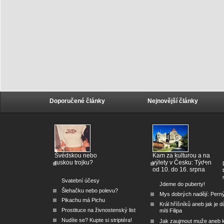
Doporučené články
Nejnovější články
Švédskou nebo
Kam za kulturou a na
ruskou trojku?
výlety v Česku: Týden
od 10. do 16. srpna
Svatební účesy
Jdeme do puberty!
Šlehačku nebo polevu?
Mys dobrých nadějí: Pern
Pikachu má Pichu
Král hříšníků aneb jak je dů
Prostituce na živnostenský list
míti Filipa
Nudíte se? Kupte si striptéra!
Jak zaujmout muže aneb 