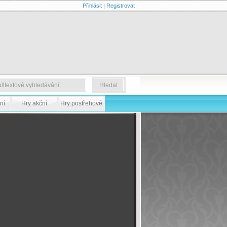
Přihlásit
|
Registrovat
ní
Hry akční
Hry postřehové