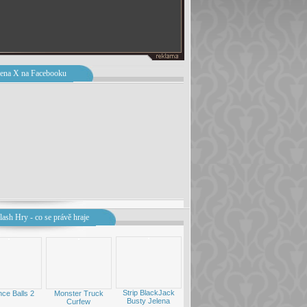
ena X na Facebooku
lash Hry - co se právě hraje
Strip BlackJack
nce Balls 2
Monster Truck
Busty Jelena
Curfew