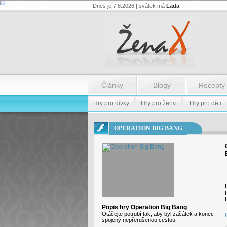
Dnes je 7.8.2026 | svátek má
Lada
Flash.nazev
-
Flash.nazev
Články
Blogy
Recepty
Hry pro dívky
Hry pro ženy
Hry pro děti
OPERATION BIG BANG
Popis hry Operation Big Bang
Otáčejte potrubí tak, aby byl začátek a konec
spojený nepřerušenou cestou.