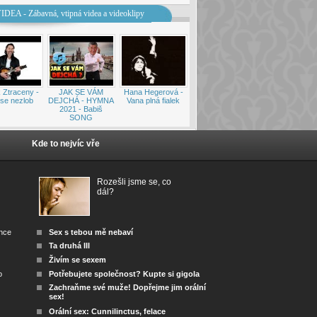
IDEA - Zábavná, vtipná videa a videoklipy
 Ztraceny -
JAK SE VÁM
Hana Hegerová -
se nezlob
DEJCHÁ - HYMNA
Vana plná fialek
2021 - Babiš
SONG
Kde to nejvíc vře
Rozešli jsme se, co
dál?
ánce
Sex s tebou mě nebaví
Ta druhá III
Živím se sexem
o
Potřebujete společnost? Kupte si gigola
Zachraňme své muže! Dopřejme jim orální
sex!
Orální sex: Cunnilinctus, felace