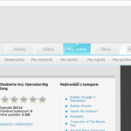
Ankety
Videa
Hry online
Slevy
Omalovánky
Pro nejmenší
Hry karetní
Hry logické
Hry sportov
Ohodnoťte hru:
Operation Big
Nejhranější z kategorie
Bang
Bubble Struggle 2:
Rebubbled
Bubble Shooter
Hodnotilo
113
lidí
Průměrné hodnocení:
0
Spank the monkey!
Počet spuštění:
2 310
Autobahn
Treasures of The Mystic
Odebrat z oblíbených
Sea
Ancient Maya Treasures