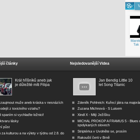
V
Marek
Tak 
jší články
Nejsledovanější Videa
Král hříšníků aneb jak
Jan Bendig Little 10
je důležité míti Filipa
let Song Titanic
 zaujmout muže aneb kráska v nesnázích
Zdeněk Pohlreich: Kuřecí játra na major
odejít z toxického vztahu?
Zuzana Michnová - S Luisem
 spaním si vychlaďte ložnici!
Xindl X - Milý Ježíšku
ktvaru lásky
MICHAL PROKOP A FRAMUS 5 - Blues 
spolykaných slovech
ní půst
Striptérka v Uvolněte se, prosím
za kulturou a na výlety v týdnu od 2.8. do
Rakouští čerti v Brně