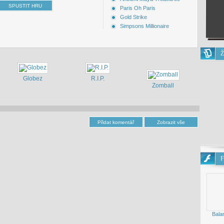
Paris Oh Paris
Gold Strike
Simpsons Millionaire
Ž
Globez
R.I.P.
Zomball
F
Bala