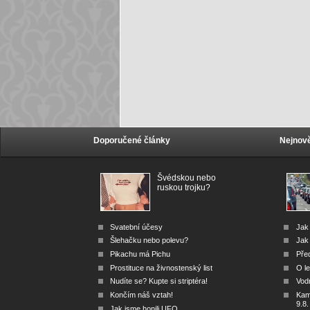
Doporučené články
Nejnově
Švédskou nebo
ruskou trojku?
Svatební účesy
Jak
Šlehačku nebo polevu?
Jak 
Pikachu má Pichu
Před
Prostituce na živnostenský list
O le
Nudíte se? Kupte si striptéra!
Vod
Končím náš vztah!
Kam 
9.8.
Jak jsme honili UFO