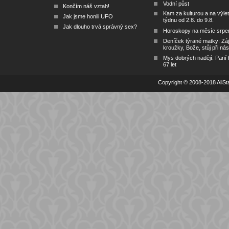
Vodní půst
Končím náš vztah!
Kam za kulturou a na výlet
Jak jsme honili UFO
týdnu od 2.8. do 9.8.
Jak dlouho trvá správný sex?
Horoskopy na měsíc srpe
Deníček týrané matky: Zá
kroužky, Bože, stůj při nás
Mys dobrých nadějí: Paní
67 let
Copyright © 2008-2018 AllSta