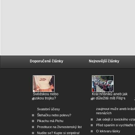
Doporučené články
Nejnovější články
Švédskou nebo
Král hříšníků aneb jak
ruskou trojku?
je důležité míti Filipa
zaujmout muže aneb krás
Svatební účesy
nesnázích
Šlehačku nebo polevu?
Jak odejít z toxického vzt
Pikachu má Pichu
Před spaním si vychlaďte l
Prostituce na živnostenský list
O lektvaru lásky
Nudíte se? Kupte si striptéra!