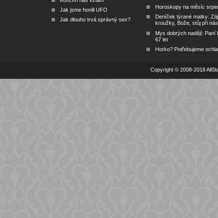
Končím náš vztah!
Horoskopy na měsíc srpe
Jak jsme honili UFO
Deníček týrané matky: Zá
Jak dlouho trvá správný sex?
kroužky, Bože, stůj při nás
Mys dobrých nadějí: Paní
67 let
Horko? Potřebujeme ochlad
Copyright © 2008-2018 AllSta