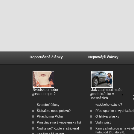
Doporučené články
Nejnovější články
Švédskou nebo
Jak zaujmout muže
ruskou trojku?
aneb kráska v
nesnázích
toxického vztahu?
Svatební účesy
Šlehačku nebo polevu?
Před spaním si vychlaďte l
Pikachu má Pichu
O lektvaru lásky
Prostituce na živnostenský list
Vodní půst
Nudíte se? Kupte si striptéra!
Kam za kulturou a na výlet
týdnu od 2.8. do 9.8.