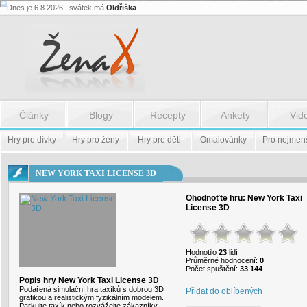
Dnes je 6.8.2026 | svátek má
Oldřiška
Flash.nazev
-
Flash.nazev
Články
Blogy
Recepty
Ankety
Vid
Hry pro dívky
Hry pro ženy
Hry pro děti
Omalovánky
Pro nejmen
NEW YORK TAXI LICENSE 3D
Ohodnoťte hru:
New York Taxi
License 3D
Hodnotilo
23
lidí
Průměrné hodnocení:
0
Počet spuštění:
33 144
Popis hry New York Taxi License 3D
Podařená simulační hra taxíků s dobrou 3D
Přidat do oblíbených
grafikou a realistickým fyzikálním modelem.
Parkujte taxík nebo rozvážejte zákazníky.