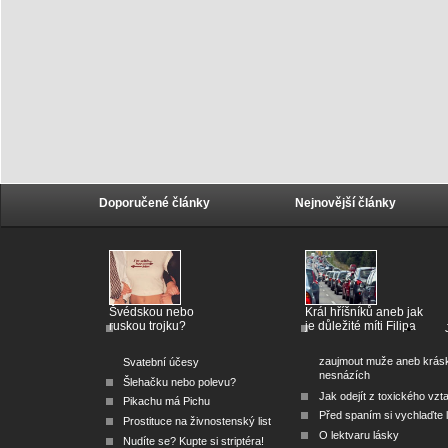
Doporučené články
Nejnovější články
Švédskou nebo
Král hříšníků aneb jak
ruskou trojku?
je důležité míti Filipa
zaujmout muže aneb krás
Svatební účesy
nesnázích
Šlehačku nebo polevu?
Jak odejít z toxického vzt
Pikachu má Pichu
Před spaním si vychlaďte l
Prostituce na živnostenský list
O lektvaru lásky
Nudíte se? Kupte si striptéra!