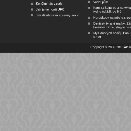
Vodní půst
Končím náš vztah!
Kam za kulturou a na výlet
Jak jsme honili UFO
týdnu od 2.8. do 9.8.
Jak dlouho trvá správný sex?
Horoskopy na měsíc srpe
Deníček týrané matky: Zá
kroužky, Bože, stůj při nás
Mys dobrých nadějí: Paní
67 let
Copyright © 2008-2018 AllSta