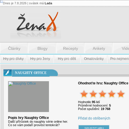
Dnes je 7.8.2026 | svátek má
Lada
Flash.nazev
-
Flash.nazev
Články
Blogy
Recepty
Ankety
Vid
Hry pro dívky
Hry pro ženy
Hry pro děti
Omalovánky
Pro nejmen
NAUGHTY OFFICE
Ohodnoťte hru:
Naughty Office
Hodnotilo
95
lidí
Průměrné hodnocení:
5
Počet spuštění:
19 768
Popis hry Naughty Office
Přidat do oblíbených
Další přírůstek do naughty série online her.
Co se vám podaří provést tentokrát?