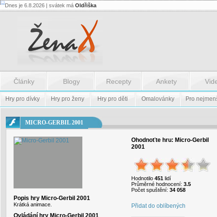
Dnes je 6.8.2026 | svátek má
Oldřiška
Flash.nazev
-
Flash.nazev
Články
Blogy
Recepty
Ankety
Vid
Hry pro dívky
Hry pro ženy
Hry pro děti
Omalovánky
Pro nejmen
MICRO-GERBIL 2001
Ohodnoťte hru:
Micro-Gerbil
2001
Hodnotilo
451
lidí
Průměrné hodnocení:
3.5
Počet spuštění:
34 058
Popis hry Micro-Gerbil 2001
Krátká animace.
Přidat do oblíbených
Ovládání hry Micro-Gerbil 2001