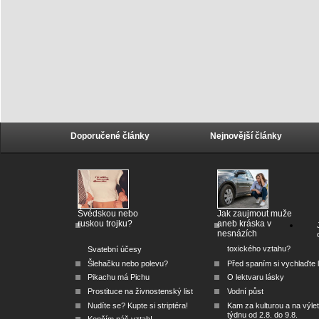
Doporučené články
Nejnovější články
Švédskou nebo
Jak zaujmout muže
ruskou trojku?
aneb kráska v
nesnázích
toxického vztahu?
Svatební účesy
Šlehačku nebo polevu?
Před spaním si vychlaďte l
Pikachu má Pichu
O lektvaru lásky
Prostituce na živnostenský list
Vodní půst
Nudíte se? Kupte si striptéra!
Kam za kulturou a na výlet
týdnu od 2.8. do 9.8.