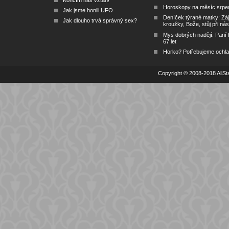
Končím náš vztah!
Horoskopy na měsíc srpe
Jak jsme honili UFO
Deníček týrané matky: Zá
Jak dlouho trvá správný sex?
kroužky, Bože, stůj při nás
Mys dobrých nadějí: Paní
67 let
Horko? Potřebujeme ochlad
Copyright © 2008-2018 AllSta