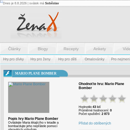
Dnes je 8.8.2026 | svátek má
Soběslav
Flash.nazev
-
Flash.nazev
Články
Blogy
Recepty
Ankety
Vid
Hry pro dívky
Hry pro ženy
Hry pro děti
Omalovánky
Pro nejmen
MARIO PLANE BOMBER
Ohodnoťte hru:
Mario Plane
Bomber
Hodnotilo
43
lidí
Průměrné hodnocení:
0
Počet spuštění:
2 873
Popis hry Mario Plane Bomber
Ovládejte Maria létajícího v letadle a
Přidat do oblíbených
bombardujte jeho nepřátele pomocí
obrovitých výbušnin.