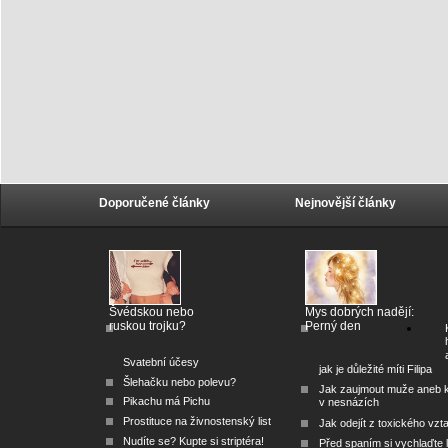
Doporučené články
Nejnovější články
Švédskou nebo
Mys dobrých nadějí:
ruskou trojku?
Perný den
Svatební účesy
jak je důležité míti Filipa
Šlehačku nebo polevu?
Jak zaujmout muže aneb 
Pikachu má Pichu
v nesnázích
Prostituce na živnostenský list
Jak odejít z toxického vzt
Nudíte se? Kupte si striptéra!
Před spaním si vychlaďte l