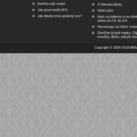
Končím náš vztah!
O lektvaru lásky
Jak jsme honili UFO
Vodní půst
Jak dlouho trvá správný sex?
Kam za kulturou a na výlet
týdnu od 2.8. do 9.8.
Horoskopy na měsíc srpe
Deníček týrané matky: Zá
kroužky, Bože, stůj při nás
Copyright © 2008-2018 AllSta