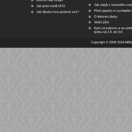
Končím náš vztah!
Jak odejít z toxického vzt
Jak jsme honili UFO
Před spaním si vychlaďte l
Jak dlouho trvá správný sex?
O lektvaru lásky
Vodní půst
Kam za kulturou a na výlet
týdnu od 2.8. do 9.8.
Copyright © 2008-2018 AllSta