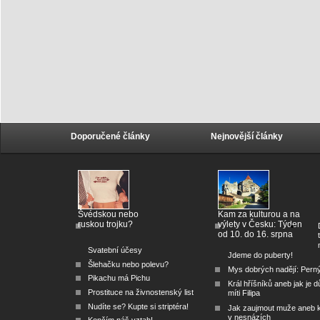
Doporučené články
Nejnovější články
Švédskou nebo
Kam za kulturou a na
ruskou trojku?
výlety v Česku: Týden
od 10. do 16. srpna
Svatební účesy
Jdeme do puberty!
Šlehačku nebo polevu?
Mys dobrých nadějí: Pern
Pikachu má Pichu
Král hříšníků aneb jak je dů
Prostituce na živnostenský list
míti Filipa
Nudíte se? Kupte si striptéra!
Jak zaujmout muže aneb 
v nesnázích