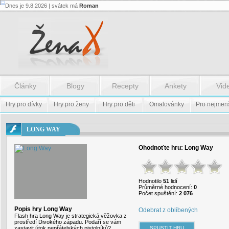
Dnes je 9.8.2026 | svátek má
Roman
Flash.nazev
-
Flash.nazev
Články
Blogy
Recepty
Ankety
Vid
Hry pro dívky
Hry pro ženy
Hry pro děti
Omalovánky
Pro nejmen
LONG WAY
Ohodnoťte hru:
Long Way
Hodnotilo
51
lidí
Průměrné hodnocení:
0
Počet spuštění:
2 076
Popis hry Long Way
Odebrat z oblíbených
Flash hra Long Way je strategická věžovka z
prostředí Divokého západu. Podaří se vám
zastavit útok nepřátelských pistolníků?