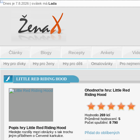
Dnes je 7.8.2026 | svátek má
Lada
Flash.nazev
-
Flash.nazev
Články
Blogy
Recepty
Ankety
Vid
Hry pro dívky
Hry pro ženy
Hry pro děti
Omalovánky
Pro nejmen
LITTLE RED RIDING HOOD
Ohodnoťte hru:
Little Red
Riding Hood
Hodnotilo
269
lidí
Průměrné hodnocení:
5
Počet spuštění:
8 790
Popis hry Little Red Riding Hood
Hledejte rozdíly mezi obrázky s tak trochu
Přidat do oblíbených
jiným příběhem o Červené karkulce.