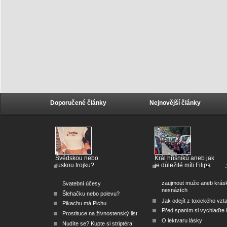
Doporučené články
Nejnovější články
Švédskou nebo
Král hříšníků aneb jak
ruskou trojku?
je důležité míti Filipa
zaujmout muže aneb krás
Svatební účesy
nesnázích
Šlehačku nebo polevu?
Jak odejít z toxického vzt
Pikachu má Pichu
Před spaním si vychlaďte l
Prostituce na živnostenský list
O lektvaru lásky
Nudíte se? Kupte si striptéra!