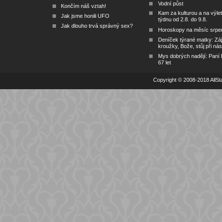
Vodní půst
Končím náš vztah!
Kam za kulturou a na výlet
Jak jsme honili UFO
týdnu od 2.8. do 9.8.
Jak dlouho trvá správný sex?
Horoskopy na měsíc srpe
Deníček týrané matky: Zá
kroužky, Bože, stůj při nás
Mys dobrých nadějí: Paní
67 let
Copyright © 2008-2018 AllSta