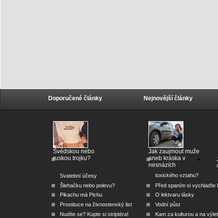
Doporučené články
Nejnovější články
Švédskou nebo
Jak zaujmout muže
ruskou trojku?
aneb kráska v
nesnázích
toxického vztahu?
Svatební účesy
Šlehačku nebo polevu?
Před spaním si vychlaďte l
Pikachu má Pichu
O lektvaru lásky
Prostituce na živnostenský list
Vodní půst
Nudíte se? Kupte si striptéra!
Kam za kulturou a na výlet