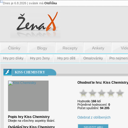
Dnes je 6.8.2026 | svátek má
Oldřiška
Flash.nazev
-
Flash.nazev
Články
Blogy
Recepty
Ankety
Vid
Hry pro dívky
Hry pro ženy
Hry pro děti
Omalovánky
Pro nejmen
KISS CHEMISTRY
Ohodnoťte hru:
Kiss Chemistr
Hodnotilo
166
lidí
Průměrné hodnocení:
0
Počet spuštění:
94 205
Popis hry Kiss Chemistry
Odebrat z oblíbených
Dbejte na všechny aspekty líbání.
Ovládání hry Kiss Chemistry