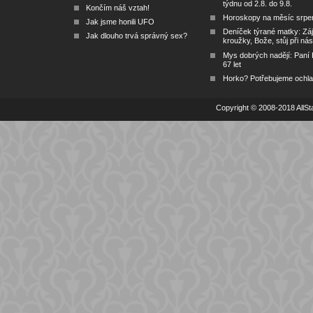
týdnu od 2.8. do 9.8.
Končím náš vztah!
Horoskopy na měsíc srpe
Jak jsme honili UFO
Deníček týrané matky: Zá
Jak dlouho trvá správný sex?
kroužky, Bože, stůj při nás
Mys dobrých nadějí: Paní
67 let
Horko? Potřebujeme ochlad
Copyright © 2008-2018 AllSta