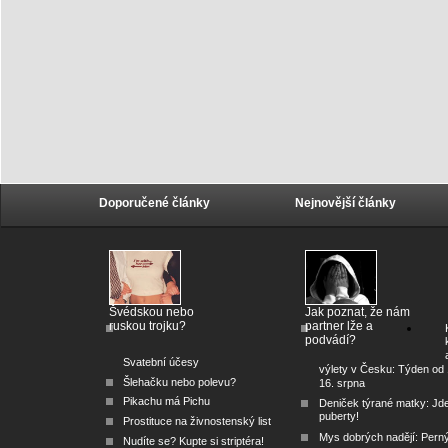
Doporučené články
Nejnovější články
Švédskou nebo
Jak poznat, že nám
ruskou trojku?
partner lže a
podvádí?
Svatební účesy
výlety v Česku: Týden od 
Šlehačku nebo polevu?
16. srpna
Pikachu má Pichu
Deniček týrané matky: Jd
puberty!
Prostituce na živnostenský list
Mys dobrých nadějí: Pern
Nudíte se? Kupte si striptéra!