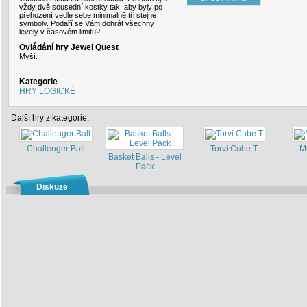
vždy dvě sousední kostky tak, aby byly po
přehození vedle sebe minimálně tři stejné
symboly. Podaří se Vám dohrát všechny
levely v časovém limitu?
Ovládání hry Jewel Quest
Myší.
Kategorie
HRY LOGICKÉ
Další hry z kategorie:
Challenger Ball
Torvi Cube T
M
Basket Balls - Level
Pack
Diskuze