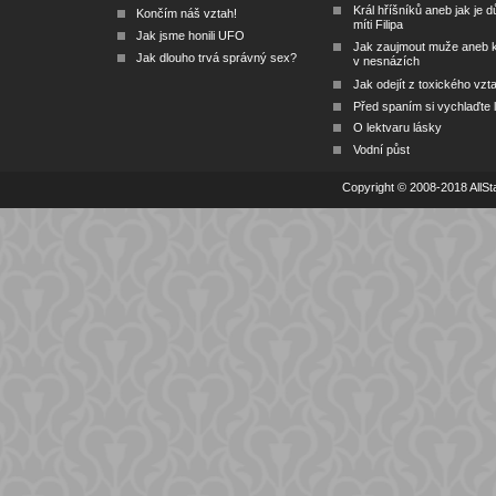
Král hříšníků aneb jak je dů
Končím náš vztah!
míti Filipa
Jak jsme honili UFO
Jak zaujmout muže aneb 
Jak dlouho trvá správný sex?
v nesnázích
Jak odejít z toxického vzt
Před spaním si vychlaďte l
O lektvaru lásky
Vodní půst
Copyright © 2008-2018 AllSta