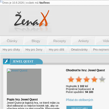
Dnes je 10.8.2026 | svátek má
Vavřinec
Flash.nazev
-
Flash.nazev
Články
Blogy
Recepty
Ankety
Vid
Hry pro dívky
Hry pro ženy
Hry pro děti
Omalovánky
Pro nejmen
JEWEL QUEST
Ohodnoťte hru:
Jewel Quest
Hodnotilo
1 102
lidí
Průměrné hodnocení:
4
Počet spuštění:
94 183
Popis hry Jewel Quest
Přidat do oblíbených
Jewel Quest je logická hra, ve které máte za
úkol odbourat co nejvíce kostek tak, aby se
všechna místa za nimi označila. Přesouvejte