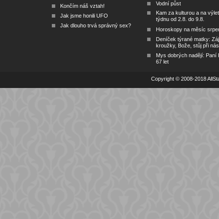
Vodní půst
Končím náš vztah!
Kam za kulturou a na výlet
Jak jsme honili UFO
týdnu od 2.8. do 9.8.
Jak dlouho trvá správný sex?
Horoskopy na měsíc srpe
Deníček týrané matky: Zá
kroužky, Bože, stůj při nás
Mys dobrých nadějí: Paní
67 let
Copyright © 2008-2018 AllSta