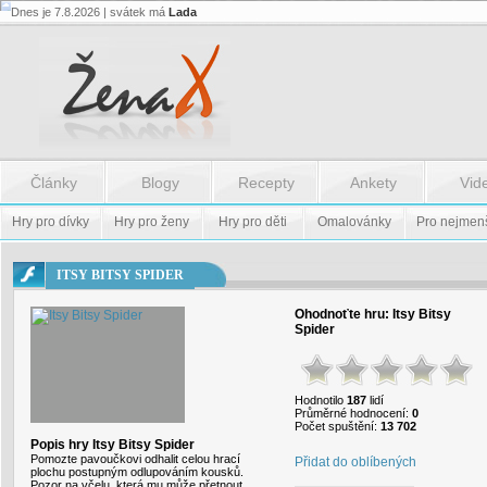
Dnes je 7.8.2026 | svátek má
Lada
Flash.nazev
-
Flash.nazev
Články
Blogy
Recepty
Ankety
Vid
Hry pro dívky
Hry pro ženy
Hry pro děti
Omalovánky
Pro nejmen
ITSY BITSY SPIDER
Ohodnoťte hru:
Itsy Bitsy
Spider
Hodnotilo
187
lidí
Průměrné hodnocení:
0
Počet spuštění:
13 702
Popis hry Itsy Bitsy Spider
Pomozte pavoučkovi odhalit celou hrací
Přidat do oblíbených
plochu postupným odlupováním kousků.
Pozor na včelu, která mu může přetnout