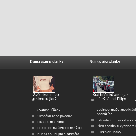
Doporučené články
Nejnovější články
Švédskou nebo
Král hříšníků aneb jak
ruskou trojku?
je důležité míti Filipa
zaujmout muže aneb krás
Svatební účesy
nesnázích
Šlehačku nebo polevu?
Jak odejít z toxického vzt
Pikachu má Pichu
Před spaním si vychlaďte l
Prostituce na živnostenský list
O lektvaru lásky
Nudíte se? Kupte si striptéra!