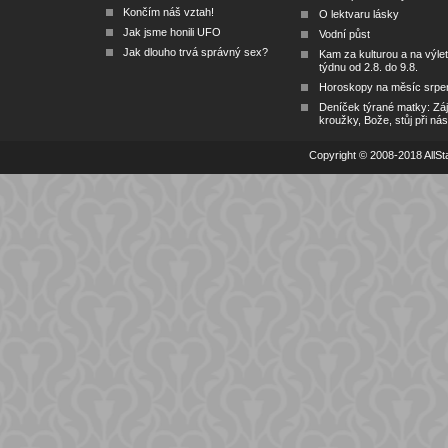
Končím náš vztah!
O lektvaru lásky
Jak jsme honili UFO
Vodní půst
Jak dlouho trvá správný sex?
Kam za kulturou a na výlet
týdnu od 2.8. do 9.8.
Horoskopy na měsíc srpe
Deníček týrané matky: Zá
kroužky, Bože, stůj při nás
Copyright © 2008-2018 AllSta