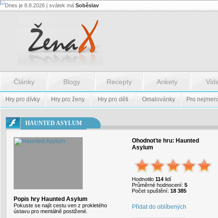
Dnes je 8.8.2026 | svátek má
Soběslav
Flash.nazev
-
Flash.nazev
Články
Blogy
Recepty
Ankety
Vid
Hry pro dívky
Hry pro ženy
Hry pro děti
Omalovánky
Pro nejmen
HAUNTED ASYLUM
Ohodnoťte hru:
Haunted
Asylum
Hodnotilo
114
lidí
Průměrné hodnocení:
5
Počet spuštění:
18 385
Popis hry Haunted Asylum
Pokuste se najít cestu ven z prokletého
Přidat do oblíbených
ústavu pro mentálně postižené.