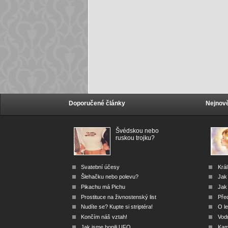
Doporučené články
Nejnově
Švédskou nebo
ruskou trojku?
Svatební účesy
Král
Šlehačku nebo polevu?
Jak
Pikachu má Pichu
Jak 
Prostituce na živnostenský list
Před
Nudíte se? Kupte si striptéra!
O le
Končím náš vztah!
Vod
Jak jsme honili UFO
Kam 