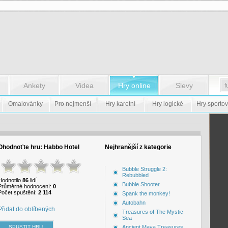
Ankety
Videa
Hry online
Slevy
Omalovánky
Pro nejmenší
Hry karetní
Hry logické
Hry sportov
Ohodnoťte hru:
Habbo Hotel
Nejhranější z kategorie
Bubble Struggle 2:
Rebubbled
Hodnotilo
86
lidí
Bubble Shooter
Průměrné hodnocení:
0
Počet spuštění:
2 114
Spank the monkey!
Autobahn
Přidat do oblíbených
Treasures of The Mystic
Sea
Ancient Maya Treasures