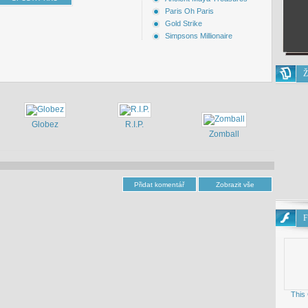
Paris Oh Paris
Gold Strike
Simpsons Millionaire
Ž
Globez
R.I.P.
Zomball
F
This