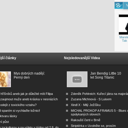
V
Marek
Tak 
jší články
Nejsledovanější Videa
Mys dobrých nadějí:
Jan Bendig Little 10
Perný den
let Song Titanic
 hříšníků aneb jak je důležité míti Filipa
Zdeněk Pohlreich: Kuřecí játra na major
 zaujmout muže aneb kráska v nesnázích
Zuzana Michnová - S Luisem
odejít z toxického vztahu?
Xindl X - Milý Ježíšku
 spaním si vychlaďte ložnici!
MICHAL PROKOP A FRAMUS 5 - Blues 
spolykaných slovech
ktvaru lásky
Rakouští čerti v Brně
ní půst
Striptérka v Uvolněte se, prosím
za kulturou a na výlety v týdnu od 2.8. do