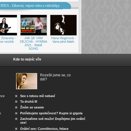
IDEA - Zábavná, vtipná videa a videoklipy
 Ztraceny -
JAK SE VÁM
Hana Hegerová -
se nezlob
DEJCHÁ - HYMNA
Vana plná fialek
2021 - Babiš
SONG
Kde to nejvíc vře
Rozešli jsme se, co
dál?
ánce
Sex s tebou mě nebaví
Ta druhá III
Živím se sexem
o
Potřebujete společnost? Kupte si gigola
Zachraňme své muže! Dopřejme jim orální
sex!
Orální sex: Cunnilinctus, felace