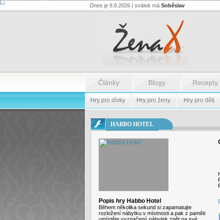
Dnes je 8.8.2026 | svátek má
Soběslav
Flash.nazev
-
Flash.nazev
Články
Blogy
Recepty
Hry pro dívky
Hry pro ženy
Hry pro děti
HABBO HOTEL
Popis hry Habbo Hotel
Během několika sekund si zapamatujte
rozložení nábytku v místnosti a pak z paměti
umístěte vyznačený nábytek zpět na své