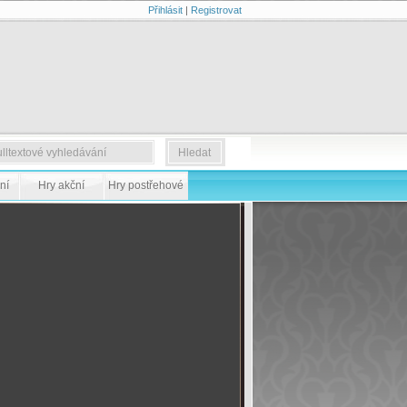
Přihlásit
|
Registrovat
ní
Hry akční
Hry postřehové