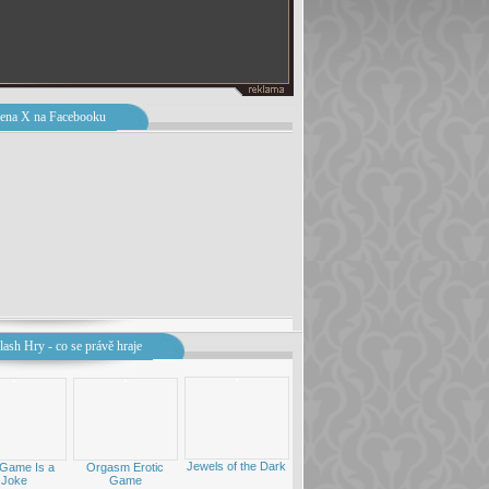
ena X na Facebooku
lash Hry - co se právě hraje
Jewels of the Dark
 Game Is a
Orgasm Erotic
Joke
Game