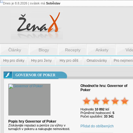
Dnes je 8.8.2026 | svátek má
Soběslav
Flash.nazev
-
Flash.nazev
Články
Blogy
Recepty
Ankety
Vid
Hry pro dívky
Hry pro ženy
Hry pro děti
Omalovánky
Pro nejmen
GOVERNOR OF POKER
Ohodnoťte hru:
Governor of
Poker
Hodnotilo
10 892
lidí
Průměrné hodnocení:
5
Počet spuštění:
33 341
Popis hry Governor of Poker
Získávejte reputaci a peníze za výhry v
Přidat do oblíbených
turnajích v pokeru a nakupujte nemovitosti.