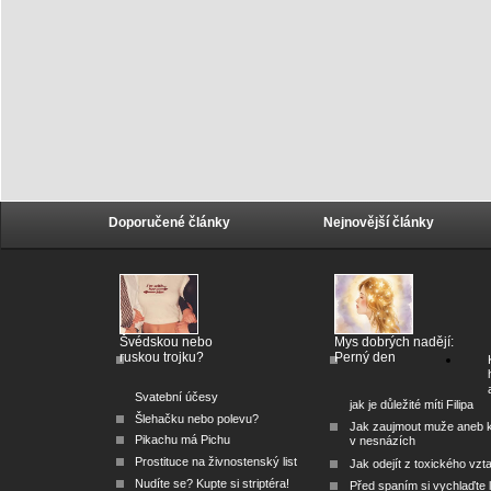
Doporučené články
Nejnovější články
Švédskou nebo
Mys dobrých nadějí:
ruskou trojku?
Perný den
Svatební účesy
jak je důležité míti Filipa
Šlehačku nebo polevu?
Jak zaujmout muže aneb 
Pikachu má Pichu
v nesnázích
Prostituce na živnostenský list
Jak odejít z toxického vzt
Nudíte se? Kupte si striptéra!
Před spaním si vychlaďte l