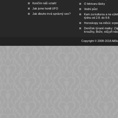
Končím náš vztah!
O lektvaru lásky
Jak jsme honili UFO
Vodní půst
Jak dlouho trvá správný sex?
Kam za kulturou a na výlet
týdnu od 2.8. do 9.8.
Horoskopy na měsíc srpe
Deníček týrané matky: Zá
kroužky, Bože, stůj při nás
Copyright © 2008-2018 AllSta