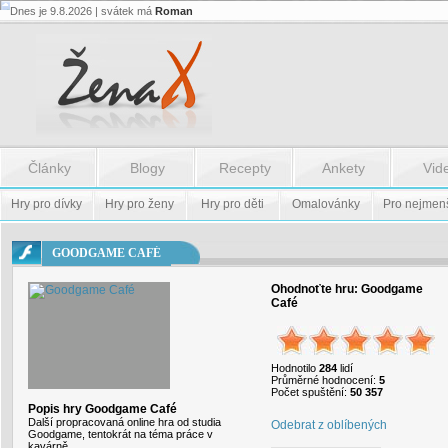
Dnes je 9.8.2026 | svátek má
Roman
Flash.nazev
-
Flash.nazev
Články
Blogy
Recepty
Ankety
Vid
Hry pro dívky
Hry pro ženy
Hry pro děti
Omalovánky
Pro nejmen
GOODGAME CAFÉ
Ohodnoťte hru:
Goodgame
Café
Hodnotilo
284
lidí
Průměrné hodnocení:
5
Počet spuštění:
50 357
Popis hry Goodgame Café
Další propracovaná online hra od studia
Odebrat z oblíbených
Goodgame, tentokrát na téma práce v
kavárně.