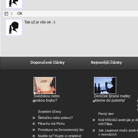
OK
2.
Tak už je vše ok :-)
Doporučené články
Nejnovější články
Švédskou nebo
Deniček týrané matky:
ruskou trojku?
Jdeme do puberty!
Svatební účesy
Perný den
Šlehačku nebo polevu?
Král hříšníků aneb jak je dů
Pikachu má Pichu
míti Filipa
Prostituce na živnostenský list
Jak zaujmout muže aneb 
v nesnázích
Nudíte se? Kupte si striptéra!