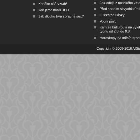
Jak odejít z toxického vzt
Končím náš vztah!
Před spaním si vychlaďte l
Jak jsme honili UFO
O lektvaru lásky
Jak dlouho trvá správný sex?
Vodní půst
Kam za kulturou a na výlet
týdnu od 2.8. do 9.8.
Horoskopy na měsíc srpe
Copyright © 2008-2018 AllSta