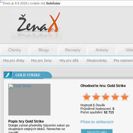
Dnes je 8.8.2026 | svátek má
Soběslav
Flash.nazev
-
Flash.nazev
Články
Blogy
Recepty
Ankety
Vid
Hry pro dívky
Hry pro ženy
Hry pro děti
Omalovánky
Pro nejmen
GOLD STRIKE
Ohodnoťte hru:
Gold Strike
Hodnotil
1
člověk
Průměrné hodnocení:
5
Počet spuštění:
52 713
Popis hry Gold Strike
Přidat do oblíbených
Dolujte cenné předměty házením seker po
skupinách stejných bloků. Nenechte se
zavalit!