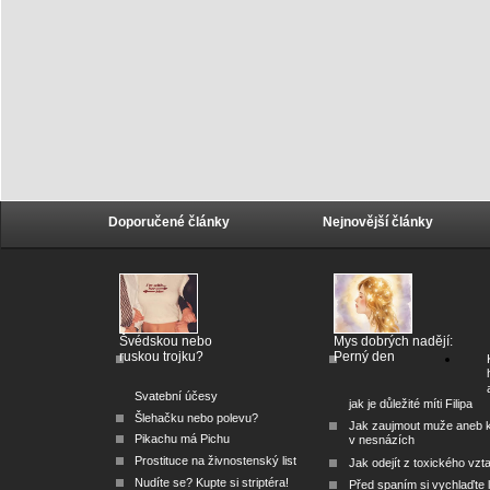
Doporučené články
Nejnovější články
Švédskou nebo
Mys dobrých nadějí:
ruskou trojku?
Perný den
Svatební účesy
jak je důležité míti Filipa
Šlehačku nebo polevu?
Jak zaujmout muže aneb 
Pikachu má Pichu
v nesnázích
Prostituce na živnostenský list
Jak odejít z toxického vzt
Nudíte se? Kupte si striptéra!
Před spaním si vychlaďte l