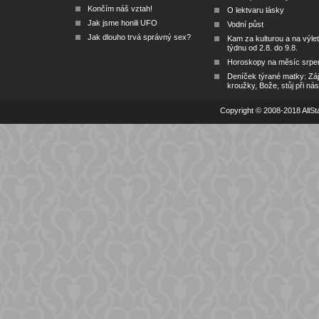
Končím náš vztah!
O lektvaru lásky
Jak jsme honili UFO
Vodní půst
Jak dlouho trvá správný sex?
Kam za kulturou a na výlet
týdnu od 2.8. do 9.8.
Horoskopy na měsíc srpe
Deníček týrané matky: Zá
kroužky, Bože, stůj při nás
Copyright © 2008-2018 AllSta