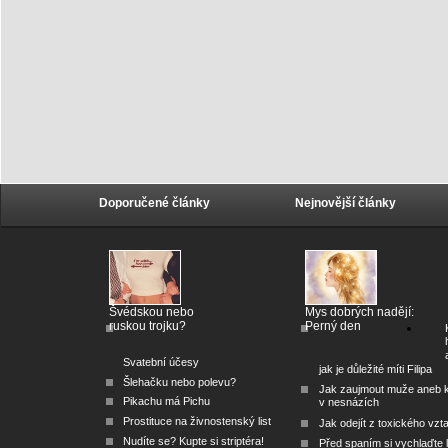
Doporučené články
Nejnovější články
Švédskou nebo
Mys dobrých nadějí:
ruskou trojku?
Perný den
Svatební účesy
jak je důležité míti Filipa
Šlehačku nebo polevu?
Jak zaujmout muže aneb 
Pikachu má Pichu
v nesnázích
Prostituce na živnostenský list
Jak odejít z toxického vzt
Nudíte se? Kupte si striptéra!
Před spaním si vychlaďte l