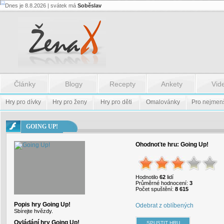
Dnes je 8.8.2026 | svátek má
Soběslav
Flash.nazev
-
Flash.nazev
Články
Blogy
Recepty
Ankety
Vid
Hry pro dívky
Hry pro ženy
Hry pro děti
Omalovánky
Pro nejmen
GOING UP!
Ohodnoťte hru:
Going Up!
Hodnotilo
62
lidí
Průměrné hodnocení:
3
Počet spuštění:
8 615
Popis hry Going Up!
Odebrat z oblíbených
Sbírejte hvězdy.
Ovládání hry Going Up!