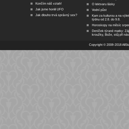
Končím náš vztah!
O lektvaru lásky
Jak jsme honili UFO
Vodní půst
Jak dlouho trvá správný sex?
Kam za kulturou a na výlet
týdnu od 2.8. do 9.8.
Horoskopy na měsíc srpe
Deníček týrané matky: Zá
kroužky, Bože, stůj při nás
Copyright © 2008-2018 AllSta