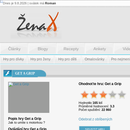
Dnes je 9.8.2026 | svátek má
Roman
Flash.nazev
-
Flash.nazev
Články
Blogy
Recepty
Ankety
Vid
Hry pro dívky
Hry pro ženy
Hry pro děti
Omalovánky
Pro nejmen
GET A GRIP
Ohodnoťte hru:
Get a Grip
Hodnotilo
165
lidí
Průměrné hodnocení:
3.3
Počet spuštění:
22 860
Popis hry Get a Grip
Odebrat z oblíbených
Jak to umíte s motorkou ?
Ovládání hry Get a Grip