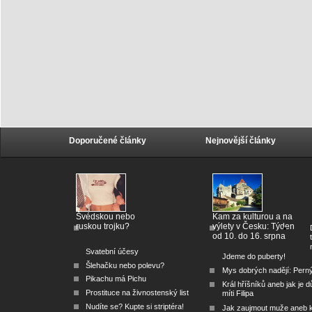
Doporučené články
Nejnovější články
Švédskou nebo
Kam za kulturou a na
ruskou trojku?
výlety v Česku: Týden
od 10. do 16. srpna
Svatební účesy
Jdeme do puberty!
Šlehačku nebo polevu?
Mys dobrých nadějí: Pern
Pikachu má Pichu
Král hříšníků aneb jak je dů
Prostituce na živnostenský list
míti Filipa
Nudíte se? Kupte si striptéra!
Jak zaujmout muže aneb 