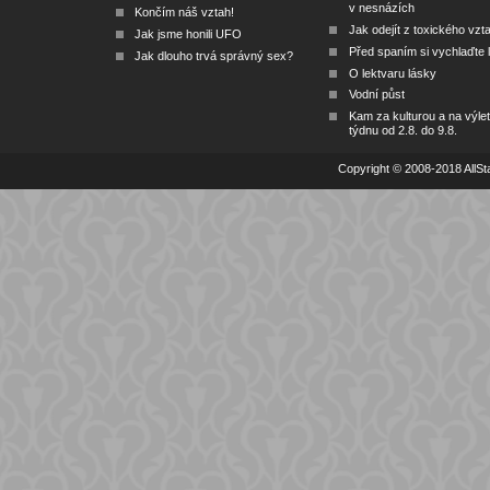
v nesnázích
Končím náš vztah!
Jak odejít z toxického vzt
Jak jsme honili UFO
Před spaním si vychlaďte l
Jak dlouho trvá správný sex?
O lektvaru lásky
Vodní půst
Kam za kulturou a na výlet
týdnu od 2.8. do 9.8.
Copyright © 2008-2018 AllSta