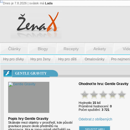
Dnes je 7.8.2026 | svátek má
Lada
Flash.nazev
-
Flash.nazev
Články
Blogy
Recepty
Ankety
Vid
Hry pro dívky
Hry pro ženy
Hry pro děti
Omalovánky
Pro nejmen
GENTLE GRAVITY
Ohodnoťte hru:
Gentle Gravity
Hodnotilo
15
lidí
Průměrné hodnocení:
0
Počet spuštění:
3 721
Popis hry Gentle Gravity
Odebrat z oblíbených
Skákejte mezi objekty v prostředí, kde působí
gravitace pouze okolo předmětů na
obrazovce. Hra je zprvu mírně obtížnější na