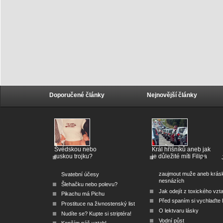
Doporučené články
Nejnovější články
Švédskou nebo
Král hříšníků aneb jak
ruskou trojku?
je důležité míti Filipa
zaujmout muže aneb krás
Svatební účesy
nesnázích
Šlehačku nebo polevu?
Jak odejít z toxického vzt
Pikachu má Pichu
Před spaním si vychlaďte l
Prostituce na živnostenský list
O lektvaru lásky
Nudíte se? Kupte si striptéra!
Vodní půst