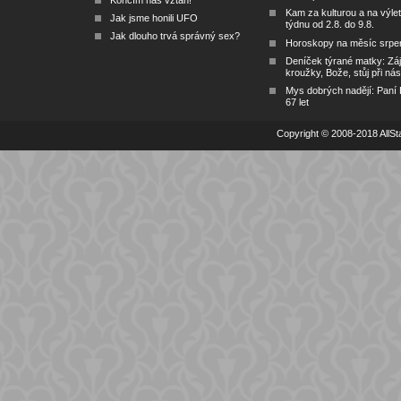
Končím náš vztah!
Kam za kulturou a na výlet
Jak jsme honili UFO
týdnu od 2.8. do 9.8.
Jak dlouho trvá správný sex?
Horoskopy na měsíc srpe
Deníček týrané matky: Zá
kroužky, Bože, stůj při nás
Mys dobrých nadějí: Paní
67 let
Copyright © 2008-2018 AllSta