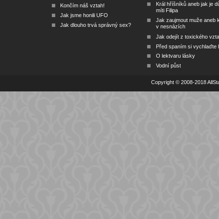
Král hříšníků aneb jak je dů
Končím náš vztah!
míti Filipa
Jak jsme honili UFO
Jak zaujmout muže aneb 
Jak dlouho trvá správný sex?
v nesnázích
Jak odejít z toxického vzt
Před spaním si vychlaďte l
O lektvaru lásky
Vodní půst
Copyright © 2008-2018 AllSta