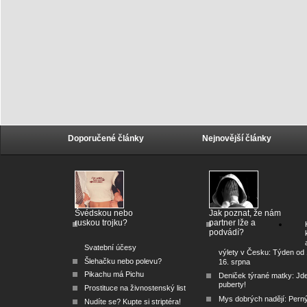
Doporučené články
Nejnovější články
Švédskou nebo
Jak poznat, že nám
ruskou trojku?
partner lže a
podvádí?
Svatební účesy
výlety v Česku: Týden od 
Šlehačku nebo polevu?
16. srpna
Pikachu má Pichu
Deniček týrané matky: Jd
puberty!
Prostituce na živnostenský list
Mys dobrých nadějí: Pern
Nudíte se? Kupte si striptéra!