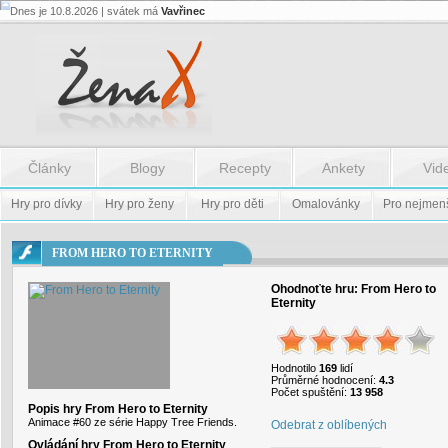
Dnes je 10.8.2026 | svátek má
Vavřinec
Flash.nazev
-
Flash.nazev
Články
Blogy
Recepty
Ankety
Vid
Hry pro dívky
Hry pro ženy
Hry pro děti
Omalovánky
Pro nejmen
FROM HERO TO ETERNITY
Ohodnoťte hru:
From Hero to
Eternity
Hodnotilo
169
lidí
Průměrné hodnocení:
4.3
Počet spuštění:
13 958
Popis hry From Hero to Eternity
Animace #60 ze série Happy Tree Friends.
Odebrat z oblíbených
Ovládání hry From Hero to Eternity