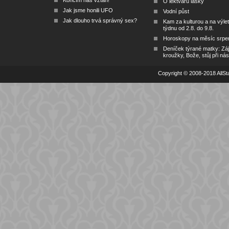
Končím náš vztah!
O lektvaru lásky
Jak jsme honili UFO
Vodní půst
Jak dlouho trvá správný sex?
Kam za kulturou a na výlet
týdnu od 2.8. do 9.8.
Horoskopy na měsíc srpe
Deníček týrané matky: Zá
kroužky, Bože, stůj při nás
Copyright © 2008-2018 AllSta