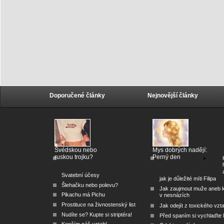
Doporučené články
Nejnovější články
Švédskou nebo
Mys dobrých nadějí:
ruskou trojku?
Perný den
Svatební účesy
jak je důležité míti Filipa
Šlehačku nebo polevu?
Jak zaujmout muže aneb 
Pikachu má Pichu
v nesnázích
Prostituce na živnostenský list
Jak odejít z toxického vzt
Nudíte se? Kupte si striptéra!
Před spaním si vychlaďte l