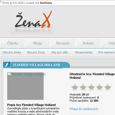
Dnes je 8.8.2026 | svátek má
Soběslav
Flash.nazev
-
Flash.nazev
Články
Blogy
Recepty
Ankety
Vid
Hry pro dívky
Hry pro ženy
Hry pro děti
Omalovánky
Pro nejmen
FLOODED VILLAGE HOLLAND
Ohodnoťte hru:
Flooded Village
Holland
Hodnotilo
28
lidí
Průměrné hodnocení:
0
Počet spuštění:
12 684
Popis hry Flooded Village Holland
Zavodňujte půdu s kravičkami vykopáním
Přidat do oblíbených
vodního koryta a nebo přečerpáním vody
pomocí vodního mlýnu. Pozor však ať