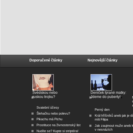
Doporučené články
Nejnovější články
Švédskou nebo
Deniček týrané matky:
ruskou trojku?
Jdeme do puberty!
Svatební účesy
Perný den
Šlehačku nebo polevu?
Král hříšníků aneb jak je dů
Pikachu má Pichu
míti Filipa
Prostituce na živnostenský list
Jak zaujmout muže aneb 
v nesnázích
Nudíte se? Kupte si striptéra!