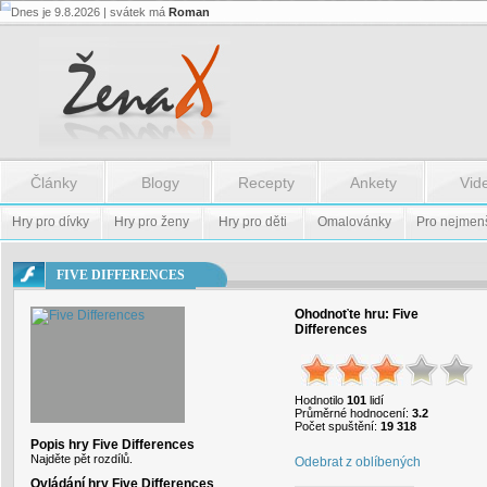
Dnes je 9.8.2026 | svátek má
Roman
Flash.nazev
-
Flash.nazev
Články
Blogy
Recepty
Ankety
Vid
Hry pro dívky
Hry pro ženy
Hry pro děti
Omalovánky
Pro nejmen
FIVE DIFFERENCES
Ohodnoťte hru:
Five
Differences
Hodnotilo
101
lidí
Průměrné hodnocení:
3.2
Počet spuštění:
19 318
Popis hry Five Differences
Najděte pět rozdílů.
Odebrat z oblíbených
Ovládání hry Five Differences