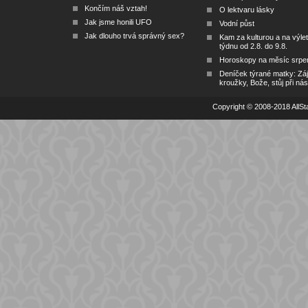
Končím náš vztah!
O lektvaru lásky
Jak jsme honili UFO
Vodní půst
Jak dlouho trvá správný sex?
Kam za kulturou a na výlet
týdnu od 2.8. do 9.8.
Horoskopy na měsíc srpe
Deníček týrané matky: Zá
kroužky, Bože, stůj při nás
Copyright © 2008-2018 AllSta