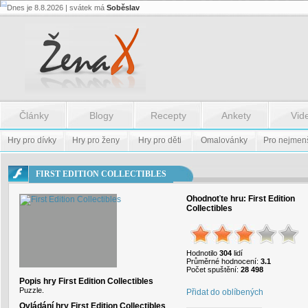
Dnes je 8.8.2026 | svátek má
Soběslav
Flash.nazev
-
Flash.nazev
Články
Blogy
Recepty
Ankety
Vid
Hry pro dívky
Hry pro ženy
Hry pro děti
Omalovánky
Pro nejmen
FIRST EDITION COLLECTIBLES
Ohodnoťte hru:
First Edition
Collectibles
Hodnotilo
304
lidí
Průměrné hodnocení:
3.1
Počet spuštění:
28 498
Popis hry First Edition Collectibles
Puzzle.
Přidat do oblíbených
Ovládání hry First Edition Collectibles