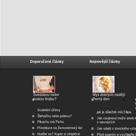
Doporučené články
Nejnovější články
Švédskou nebo
Mys dobrých nadějí:
ruskou trojku?
Perný den
Svatební účesy
jak je důležité míti Filipa
Šlehačku nebo polevu?
Jak zaujmout muže aneb 
Pikachu má Pichu
v nesnázích
Prostituce na živnostenský list
Jak odejít z toxického vzt
Nudíte se? Kupte si striptéra!
Před spaním si vychlaďte l