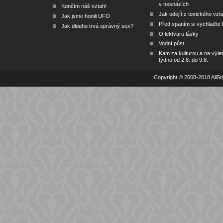
v nesnázích
Končím náš vztah!
Jak odejít z toxického vzt
Jak jsme honili UFO
Před spaním si vychlaďte l
Jak dlouho trvá správný sex?
O lektvaru lásky
Vodní půst
Kam za kulturou a na výlet
týdnu od 2.8. do 9.8.
Copyright © 2008-2018 AllSta