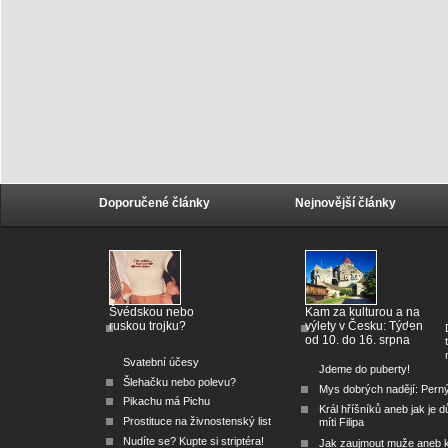
Doporučené články
Nejnovější články
Švédskou nebo
Kam za kulturou a na
ruskou trojku?
výlety v Česku: Týden
od 10. do 16. srpna
Svatební účesy
Jdeme do puberty!
Šlehačku nebo polevu?
Mys dobrých nadějí: Pern
Pikachu má Pichu
Král hříšníků aneb jak je dů
Prostituce na živnostenský list
míti Filipa
Nudíte se? Kupte si striptéra!
Jak zaujmout muže aneb 