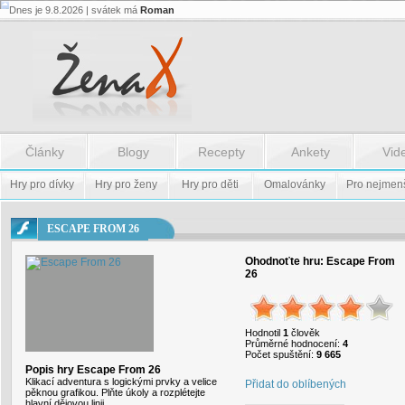
Dnes je 9.8.2026 | svátek má
Roman
Flash.nazev
-
Flash.nazev
Články
Blogy
Recepty
Ankety
Vid
Hry pro dívky
Hry pro ženy
Hry pro děti
Omalovánky
Pro nejmen
ESCAPE FROM 26
Ohodnoťte hru:
Escape From
26
Hodnotil
1
člověk
Průměrné hodnocení:
4
Počet spuštění:
9 665
Popis hry Escape From 26
Klikací adventura s logickými prvky a velice
Přidat do oblíbených
pěknou grafikou. Plňte úkoly a rozplétejte
hlavní dějovou linii.