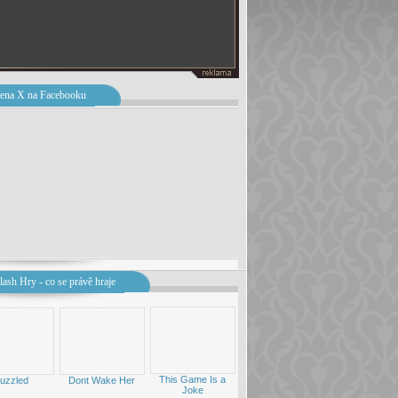
ena X na Facebooku
lash Hry - co se právě hraje
This Game Is a
uzzled
Dont Wake Her
Joke