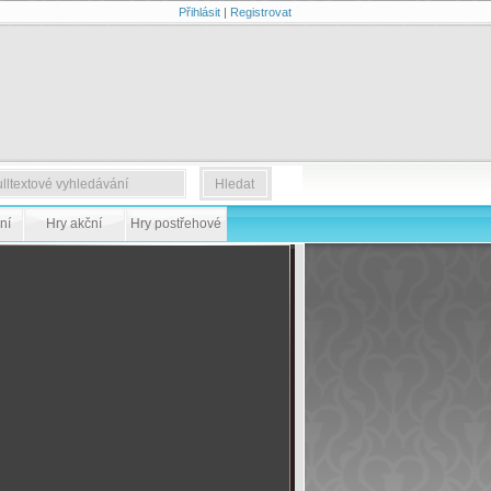
Přihlásit
|
Registrovat
ní
Hry akční
Hry postřehové