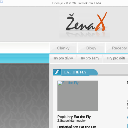
Dnes je 7.8.2026 | svátek má
Lada
Flash.nazev
-
Flash.nazev
Články
Blogy
Recepty
Hry pro dívky
Hry pro ženy
Hry pro děti
EAT THE FLY
Popis hry Eat the Fly
Žába pojídá mouchy.
Ovládání hry Eat the Fly