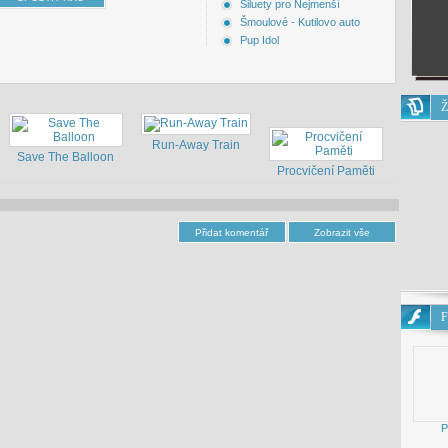
Siluety pro Nejmenší
Šmoulové - Kutilovo auto
Pup Idol
Ž
Run-Away Train
Save The Balloon
Procvičení Paměti
F
P