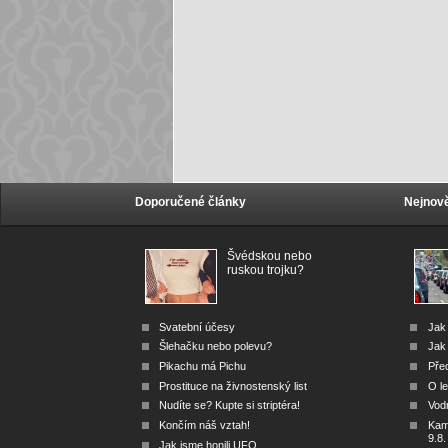
Doporučené články
Nejnově
Švédskou nebo
ruskou trojku?
Svatební účesy
Jak
Šlehačku nebo polevu?
Jak 
Pikachu má Pichu
Před
Prostituce na živnostenský list
O le
Nudíte se? Kupte si striptéra!
Vod
Končím náš vztah!
Kam 
9.8.
Jak jsme honili UFO