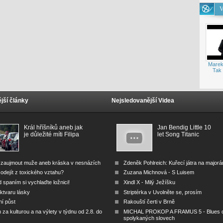
V
Marek
Tak 
jší články
Nejsledovanější Videa
Král hříšníků aneb jak
Jan Bendig Little 10
je důležité míti Filipa
let Song Titanic
 zaujmout muže aneb kráska v nesnázích
Zdeněk Pohlreich: Kuřecí játra na major
odejít z toxického vztahu?
Zuzana Michnová - S Luisem
 spaním si vychlaďte ložnici!
Xindl X - Milý Ježíšku
ktvaru lásky
Striptérka v Uvolněte se, prosím
ní půst
Rakouští čerti v Brně
za kulturou a na výlety v týdnu od 2.8. do
MICHAL PROKOP A FRAMUS 5 - Blues 
spolykaných slovech