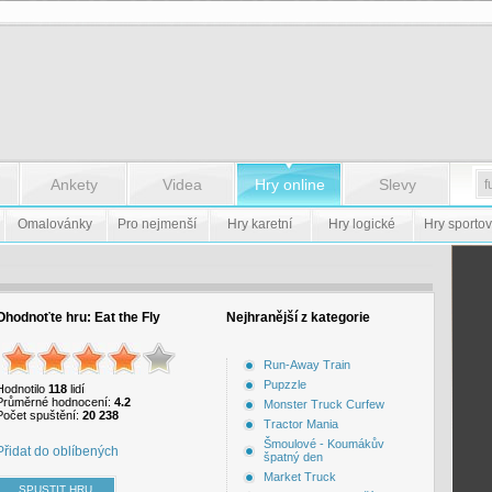
Ankety
Videa
Hry online
Slevy
Omalovánky
Pro nejmenší
Hry karetní
Hry logické
Hry sportov
Ohodnoťte hru:
Eat the Fly
Nejhranější z kategorie
Run-Away Train
Pupzzle
Hodnotilo
118
lidí
Průměrné hodnocení:
4.2
Monster Truck Curfew
Počet spuštění:
20 238
Tractor Mania
Šmoulové - Koumákův
Přidat do oblíbených
špatný den
Market Truck