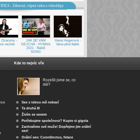
IDEA - Zábavná, vtipná videa a videoklipy
 Ztraceny -
JAK SE VÁM
Hana Hegerová -
se nezlob
DEJCHÁ - HYMNA
Vana plná fialek
2021 - Babiš
SONG
Kde to nejvíc vře
Rozešli jsme se, co
dál?
ánce
Sex s tebou mě nebaví
Ta druhá III
Živím se sexem
Potřebujete společnost? Kupte si gigola
Zachraňme své muže! Dopřejme jim orální
sex!
o
Orální sex: Cunnilinctus, felace