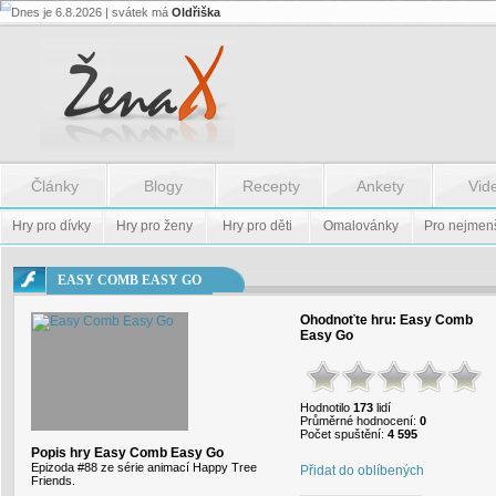
Dnes je 6.8.2026 | svátek má
Oldřiška
Flash.nazev
-
Flash.nazev
Články
Blogy
Recepty
Ankety
Vid
Hry pro dívky
Hry pro ženy
Hry pro děti
Omalovánky
Pro nejmen
EASY COMB EASY GO
Ohodnoťte hru:
Easy Comb
Easy Go
Hodnotilo
173
lidí
Průměrné hodnocení:
0
Počet spuštění:
4 595
Popis hry Easy Comb Easy Go
Epizoda #88 ze série animací Happy Tree
Přidat do oblíbených
Friends.