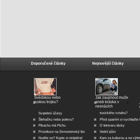
Doporučené články
Nejnovější články
Švédskou nebo
Jak zaujmout muže
ruskou trojku?
aneb kráska v
nesnázích
toxického vztahu?
Svatební účesy
Šlehačku nebo polevu?
Před spaním si vychlaďte l
Pikachu má Pichu
O lektvaru lásky
Prostituce na živnostenský list
Vodní půst
Nudíte se? Kupte si striptéra!
Kam za kulturou a na výlet