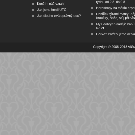
týdnu od 2.8. do 9.8.
Končím náš vztah!
Horoskopy na měsíc srpe
Jak jsme honili UFO
Deníček týrané matky: Zá
Jak dlouho trvá správný sex?
kroužky, Bože, stůj při nás
Mys dobrých nadějí: Paní
67 let
Horko? Potřebujeme ochlad
Copyright © 2008-2018 AllSta