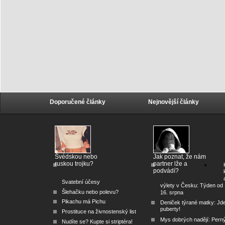
Doporučené články
Nejnovější články
Švédskou nebo
Jak poznat, že nám
ruskou trojku?
partner lže a
podvádí?
Svatební účesy
výlety v Česku: Týden od 
Šlehačku nebo polevu?
16. srpna
Pikachu má Pichu
Deniček týrané matky: Jd
puberty!
Prostituce na živnostenský list
Mys dobrých nadějí: Pern
Nudíte se? Kupte si striptéra!