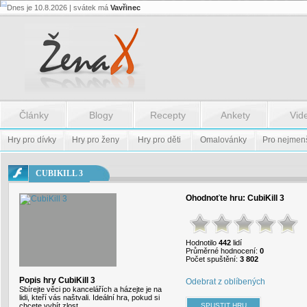
Dnes je 10.8.2026 | svátek má
Vavřinec
Flash.nazev
-
Flash.nazev
Články
Blogy
Recepty
Ankety
Vid
Hry pro dívky
Hry pro ženy
Hry pro děti
Omalovánky
Pro nejmen
CUBIKILL 3
Ohodnoťte hru:
CubiKill 3
Hodnotilo
442
lidí
Průměrné hodnocení:
0
Počet spuštění:
3 802
Popis hry CubiKill 3
Odebrat z oblíbených
Sbírejte věci po kancelářích a házejte je na
lidi, kteří vás naštvali. Ideální hra, pokud si
chcete vybít zlost.