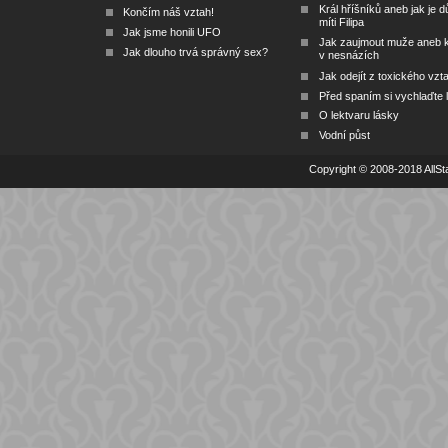
Král hříšníků aneb jak je dů
Končím náš vztah!
míti Filipa
Jak jsme honili UFO
Jak zaujmout muže aneb 
Jak dlouho trvá správný sex?
v nesnázích
Jak odejít z toxického vzt
Před spaním si vychlaďte l
O lektvaru lásky
Vodní půst
Copyright © 2008-2018 AllSta