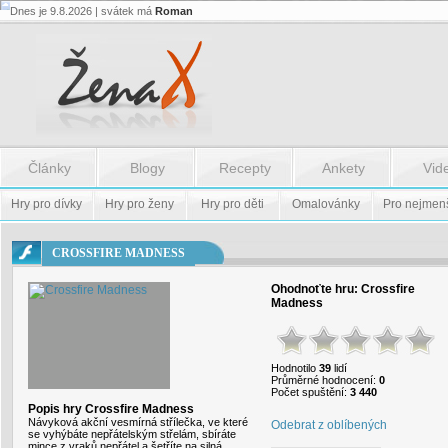
Dnes je 9.8.2026 | svátek má
Roman
Flash.nazev
-
Flash.nazev
Články
Blogy
Recepty
Ankety
Vid
Hry pro dívky
Hry pro ženy
Hry pro děti
Omalovánky
Pro nejmen
CROSSFIRE MADNESS
Ohodnoťte hru:
Crossfire
Madness
Hodnotilo
39
lidí
Průměrné hodnocení:
0
Počet spuštění:
3 440
Popis hry Crossfire Madness
Návyková akční vesmírná střílečka, ve které
Odebrat z oblíbených
se vyhýbáte nepřátelským střelám, sbíráte
mince z vraků nepřátel a šetříte na silná