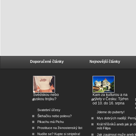
Doporučené články
Nejnovější články
Švédskou nebo
Kam za kulturou a na
ruskou trojku?
výlety v Česku: Týden
od 10. do 16. srpna
Svatební účesy
Jdeme do puberty!
Šlehačku nebo polevu?
Mys dobrých nadějí: Pern
Pikachu má Pichu
Král hříšníků aneb jak je dů
Prostituce na živnostenský list
míti Filipa
Nudíte se? Kupte si striptéra!
Jak zaujmout muže aneb 