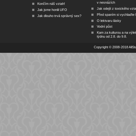
v nesnázích
Končím náš vztah!
Jak odejít z toxického vzt
Jak jsme honili UFO
Před spaním si vychlaďte l
Jak dlouho trvá správný sex?
O lektvaru lásky
Vodní půst
Kam za kulturou a na výlet
týdnu od 2.8. do 9.8.
Copyright © 2008-2018 AllSta