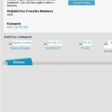
vylepšení. Čas od času dojde k bitce s
bossem.
Ovládání hry Crossfire Madness
myší
Kategorie
HRY LETECKÉ
Další hry z kategorie:
Space Gravity
S.H.M.U.P.
TU-95
Missi
Diskuze