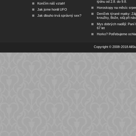
týdnu od 2.8. do 9.8.
Končím náš vztah!
Horoskopy na měsíc srpe
Jak jsme honili UFO
Deníček týrané matky: Zá
Jak dlouho trvá správný sex?
kroužky, Bože, stůj při nás
Mys dobrých nadějí: Paní
67 let
Horko? Potřebujeme ochlad
Copyright © 2008-2018 AllSta