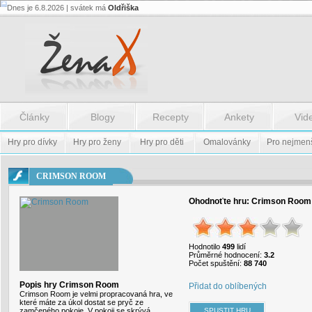
Dnes je 6.8.2026 | svátek má
Oldřiška
Flash.nazev
-
Flash.nazev
Články
Blogy
Recepty
Ankety
Vid
Hry pro dívky
Hry pro ženy
Hry pro děti
Omalovánky
Pro nejmen
CRIMSON ROOM
Ohodnoťte hru:
Crimson Room
Hodnotilo
499
lidí
Průměrné hodnocení:
3.2
Počet spuštění:
88 740
Popis hry Crimson Room
Přidat do oblíbených
Crimson Room je velmi propracovaná hra, ve
které máte za úkol dostat se pryč ze
zamčeného pokoje. V pokoji se skrývá