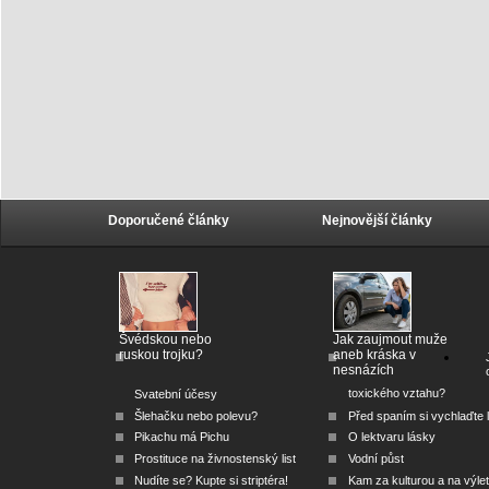
Doporučené články
Nejnovější články
Švédskou nebo
Jak zaujmout muže
ruskou trojku?
aneb kráska v
nesnázích
toxického vztahu?
Svatební účesy
Šlehačku nebo polevu?
Před spaním si vychlaďte l
Pikachu má Pichu
O lektvaru lásky
Prostituce na živnostenský list
Vodní půst
Nudíte se? Kupte si striptéra!
Kam za kulturou a na výlet